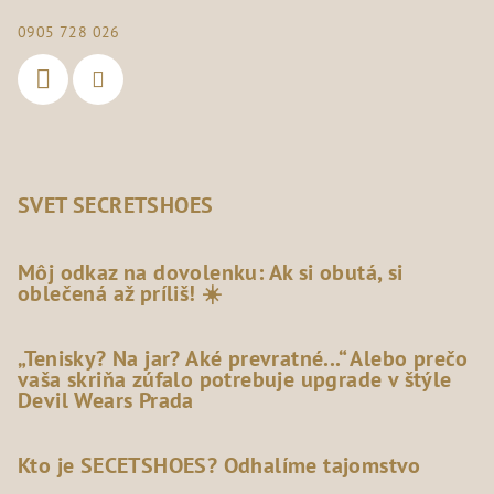
0905 728 026
SVET SECRETSHOES
Môj odkaz na dovolenku: Ak si obutá, si
oblečená až príliš! ☀️
„Tenisky? Na jar? Aké prevratné...“ Alebo prečo
vaša skriňa zúfalo potrebuje upgrade v štýle
Devil Wears Prada
Kto je SECETSHOES? Odhalíme tajomstvo