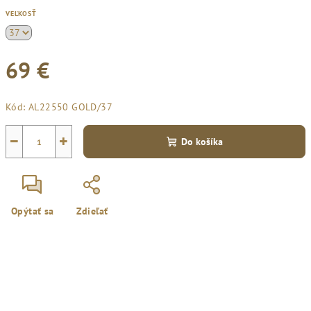
VEĽKOSŤ
69 €
Jednotková
Kód:
AL22550 GOLD/37
cena:
−
+
Do košíka
Opýtať sa
Zdieľať