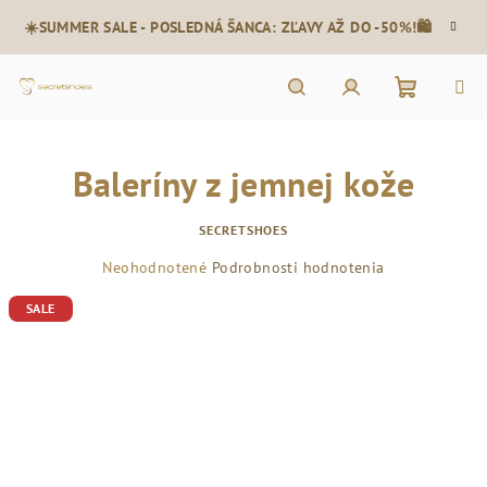
Prejsť
☀️SUMMER SALE - POSLEDNÁ ŠANCA: ZĽAVY AŽ DO -50%!🛍️
na
obsah
Nákupn
Hľadať
Prihlásenie
Baleríny z jemnej kože
košík
SECRETSHOES
Priemerné
Neohodnotené
Podrobnosti hodnotenia
hodnotenie
SALE
produktu
je
0,0
z
5
hviezdičiek.