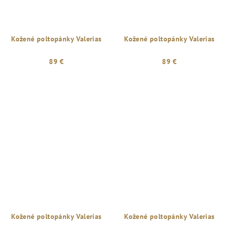
Kožené poltopánky Valerias
Kožené poltopánky Valerias
89 €
89 €
Priemerné
hodnotenie
produktu
je
5,0
z
5
hviezdičiek.
Kožené poltopánky Valerias
Kožené poltopánky Valerias