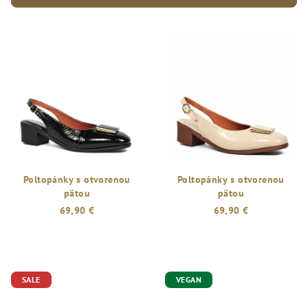
p
V
r
ý
o
p
d
i
u
s
k
p
t
r
o
o
v
d
Poltopánky s otvorenou
Poltopánky s otvorenou
pätou
pätou
u
69,90 €
69,90 €
k
t
o
v
SALE
VEGAN