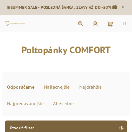
Prejsť
☀️SUMMER SALE - POSLEDNÁ ŠANCA: ZĽAVY AŽ DO -50%!🛍️
na
obsah
Nákupn
Hľadať
Prihlásenie
Poltopánky COMFORT
košík
R
a
Odporúčame
Najlacnejšie
Najdrahšie
d
e
Najpredávanejšie
Abecedne
n
i
e
Otvoriť filter