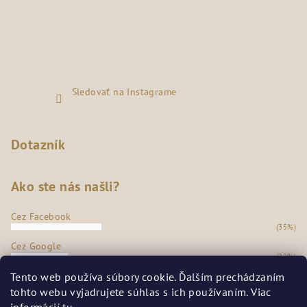
Sledovať na Instagrame
Dotazník
Ako ste nás našli?
Cez Facebook
(35%)
Cez Google
(22%)
Z našej predajne
Tento web používa súbory cookie. Ďalším prechádzaním
(36%)
tohto webu vyjadrujete súhlas s ich používaním. Viac
Odporúčanie známych