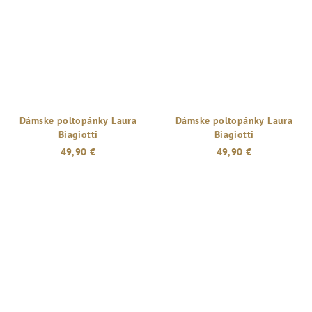
z
5
hviezdičiek.
Dámske poltopánky Laura
Dámske poltopánky Laura
Biagiotti
Biagiotti
49,90 €
49,90 €