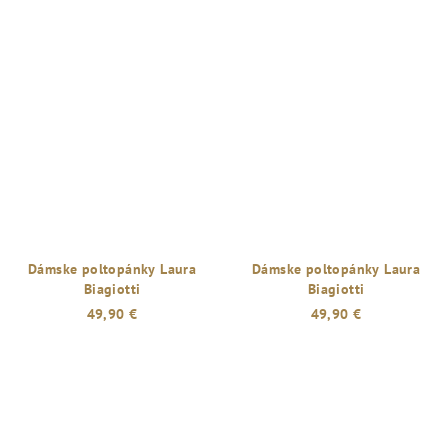
Dámske poltopánky Laura
Dámske poltopánky Laura
Biagiotti
Biagiotti
49,90 €
49,90 €
Priemerné
hodnotenie
produktu
je
5,0