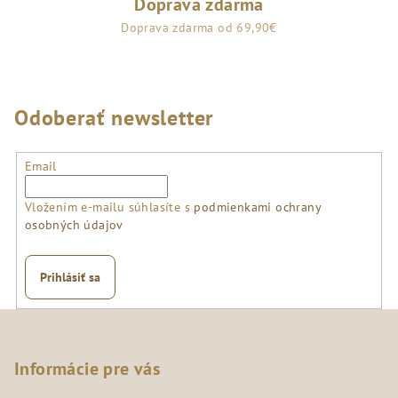
Doprava zdarma
e
Doprava zdarma od 69,90€
p
r
v
k
Odoberať newsletter
y
v
ý
Email
p
i
Vložením e-mailu súhlasíte s
podmienkami ochrany
s
osobných údajov
u
Prihlásiť sa
Z
á
p
Informácie pre vás
ä