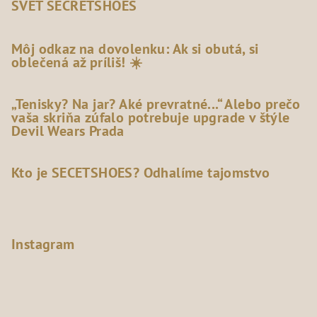
SVET SECRETSHOES
Môj odkaz na dovolenku: Ak si obutá, si
oblečená až príliš! ☀️
„Tenisky? Na jar? Aké prevratné...“ Alebo prečo
vaša skriňa zúfalo potrebuje upgrade v štýle
Devil Wears Prada
Kto je SECETSHOES? Odhalíme tajomstvo
Instagram