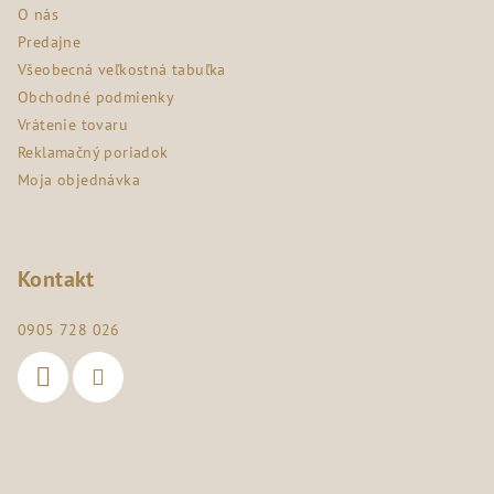
O nás
t
Predajne
i
Všeobecná veľkostná tabuľka
e
Obchodné podmienky
Vrátenie tovaru
Reklamačný poriadok
Moja objednávka
Kontakt
0905 728 026