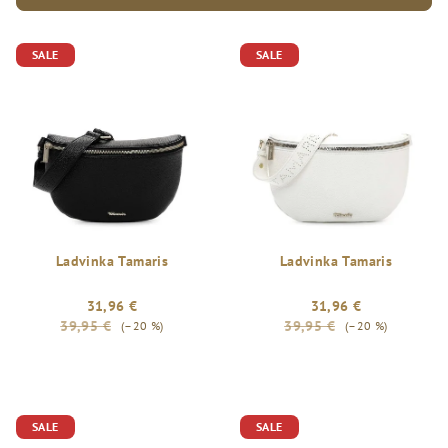
p
V
r
SALE
SALE
ý
o
p
d
i
u
s
k
p
t
r
o
o
v
d
Ladvinka Tamaris
Ladvinka Tamaris
u
31,96 €
31,96 €
k
39,95 €
39,95 €
(–20 %)
(–20 %)
t
o
v
SALE
SALE