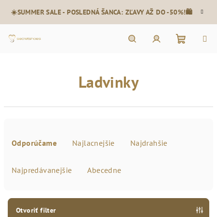
Prejsť
☀️SUMMER SALE - POSLEDNÁ ŠANCA: ZĽAVY AŽ DO -50%!🛍️
na
obsah
Nákupn
Hľadať
Prihlásenie
Ladvinky
košík
R
a
Odporúčame
Najlacnejšie
Najdrahšie
d
e
Najpredávanejšie
Abecedne
n
i
e
Otvoriť filter