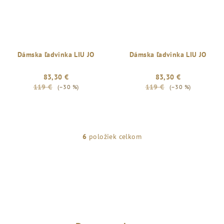
Dámska ľadvinka LIU JO
Dámska ľadvinka LIU JO
83,30 €
83,30 €
119 €
119 €
(–30 %)
(–30 %)
6
položiek celkom
O
v
l
á
d
a
c
i