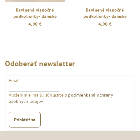
Bavlnené vianočné
Bavlnené vianočné
podkolienky- dámske
podkolienky- dámske
4,90 €
4,90 €
Odoberať newsletter
Email
Vložením e-mailu súhlasíte s
podmienkami ochrany
osobných údajov
Prihlásiť sa
Z