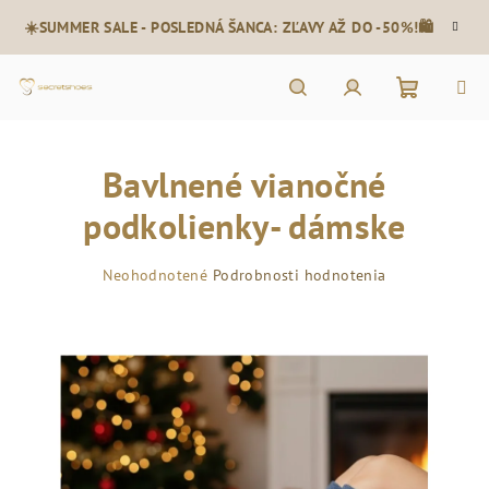
Prejsť
☀️SUMMER SALE - POSLEDNÁ ŠANCA: ZĽAVY AŽ DO -50%!🛍️
na
obsah
Nákupn
Hľadať
Prihlásenie
Bavlnené vianočné
košík
podkolienky- dámske
Priemerné
Neohodnotené
Podrobnosti hodnotenia
hodnotenie
produktu
je
0,0
z
5
hviezdičiek.