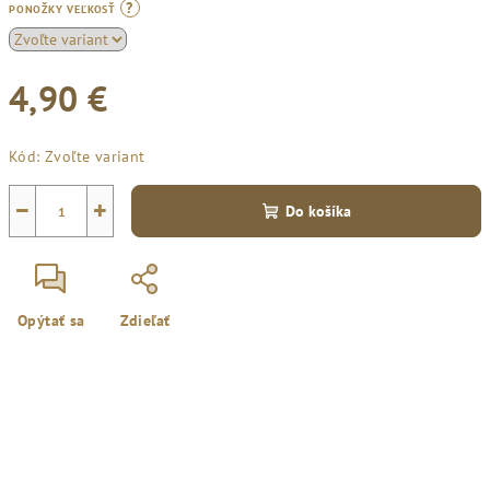
?
PONOŽKY VEĽKOSŤ
4,90 €
Jednotková
Kód:
Zvoľte variant
cena:
−
+
Do košíka
Opýtať sa
Zdieľať