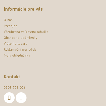
á
p
Informácie pre vás
ä
O nás
t
Predajne
i
Všeobecná veľkostná tabuľka
e
Obchodné podmienky
Vrátenie tovaru
Reklamačný poriadok
Moja objednávka
Kontakt
0905 728 026