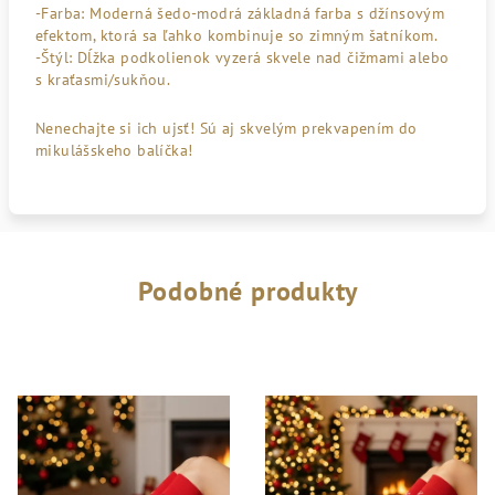
-Farba:
Moderná šedo-modrá základná farba s džínsovým
efektom, ktorá sa ľahko kombinuje so zimným šatníkom.
-Štýl:
Dĺžka podkolienok vyzerá skvele nad čižmami alebo
s kraťasmi/sukňou.
Nenechajte si ich ujsť! Sú aj skvelým prekvapením do
mikulášskeho balíčka!
Podobné produkty