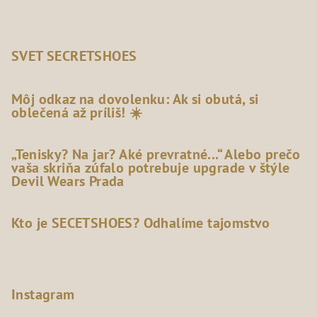
SVET SECRETSHOES
Môj odkaz na dovolenku: Ak si obutá, si
oblečená až príliš! ☀️
„Tenisky? Na jar? Aké prevratné...“ Alebo prečo
vaša skriňa zúfalo potrebuje upgrade v štýle
Devil Wears Prada
Kto je SECETSHOES? Odhalíme tajomstvo
Instagram