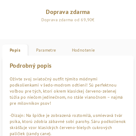
Doprava zdarma
Doprava zdarma od 69,90€
Popis
Parametre
Hodnotenie
Podrobný popis
Oživte svoj sviatočný outfit týmito módnymi
podkolienkami v šedo-modrom odtieni! Sú perfektnou
voľbou pre tých, ktorí okrem klasickej červeno-zelenej
túžia po niečom jedinečnom, no stále vianočnom – najmä
pre milovníkov psov!
-Dizajn:
Na špičke je zobrazená roztomilá, usmievavá
tvár
psíka
, ktorú zdobia zábavné
sobí parohy
. Sáru podkolienok
skrášľuje vzor klasických
červeno-bielych cukrových
paličiek (candy cane)
.