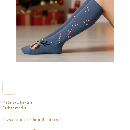
Materiál: bavlna
Farba: modrá
Poznámka: prvé foto ilustračné