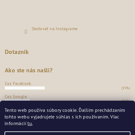
Sledovať na Instagrame
Dotazník
Ako ste nás našli?
Cez Facebook
(35%)
Cez Google
(22%)
Z našej predajne
Tento web používa súbory cookie. Ďalším prechádzaním
(36%)
tohto webu vyjadrujete súhlas s ich používaním. Viac
Odporúčanie známych
informácií
tu
.
(7%)