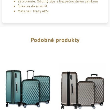
Zatvorenie: Odolný zips s bezpečnostným zámkom
Šírka sa dá rozšíriť
Materiál: Tvrdý ABS
Podobné produkty