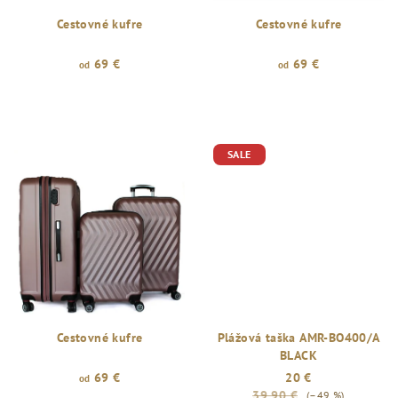
Cestovné kufre
Cestovné kufre
69 €
69 €
od
od
SALE
Cestovné kufre
Plážová taška AMR-BO400/A
BLACK
69 €
20 €
od
39,90 €
(–49 %)