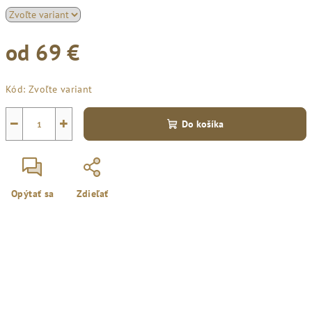
od
69 €
Jednotková
Kód:
Zvoľte variant
cena:
−
+
Do košíka
Opýtať sa
Zdieľať