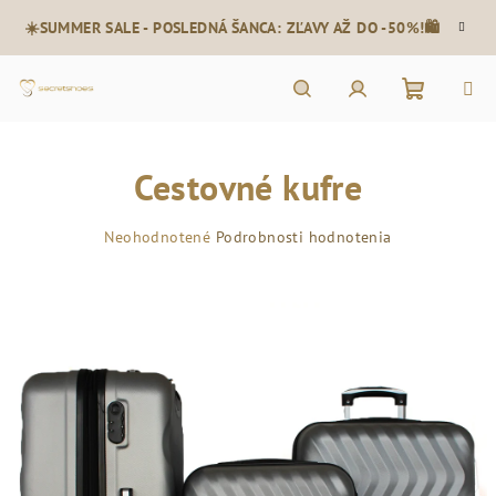
Prejsť
☀️SUMMER SALE - POSLEDNÁ ŠANCA: ZĽAVY AŽ DO -50%!🛍️
na
obsah
Nákupn
Hľadať
Prihlásenie
Cestovné kufre
košík
Priemerné
Neohodnotené
Podrobnosti hodnotenia
hodnotenie
produktu
je
0,0
z
5
hviezdičiek.