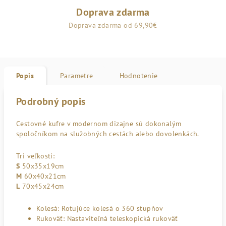
Doprava zdarma
Doprava zdarma od 69,90€
Popis
Parametre
Hodnotenie
Podrobný popis
Cestovné kufre v modernom dizajne sú dokonalým
spoločníkom na služobných cestách alebo dovolenkách.
Tri veľkosti:
S
50x35x19cm
M
60x40x21cm
L
70x45x24cm
Kolesá: Rotujúce kolesá o 360 stupňov
Rukoväť: Nastaviteľná teleskopická rukoväť