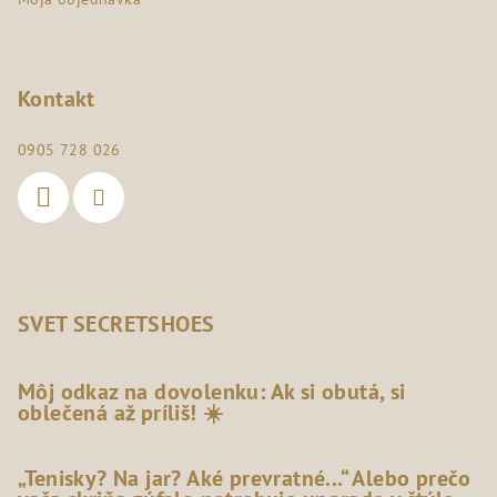
Kontakt
0905 728 026
SVET SECRETSHOES
Môj odkaz na dovolenku: Ak si obutá, si
oblečená až príliš! ☀️
„Tenisky? Na jar? Aké prevratné...“ Alebo prečo