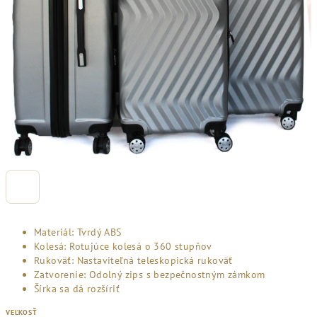
Materiál: Tvrdý ABS
Kolesá: Rotujúce kolesá o 360 stupňov
Rukoväť: Nastaviteľná teleskopická rukoväť
Zatvorenie: Odolný zips s bezpečnostným zámkom
Šírka sa dá rozšíriť
VEĽKOSŤ