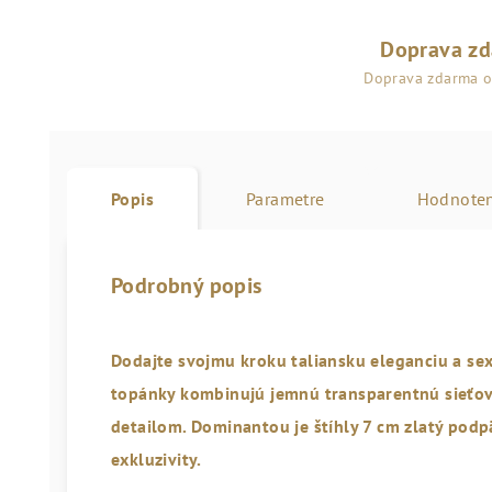
Doprava z
Doprava zdarma 
Popis
Parametre
Hodnoten
Podrobný popis
Dodajte svojmu kroku taliansku eleganciu a se
topánky kombinujú jemnú
transparentnú sieťo
detailom. Dominantou je štíhly
7 cm zlatý podp
exkluzivity.