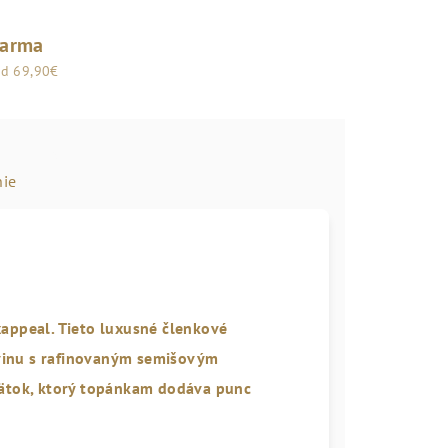
darma
od 69,90€
ie
xappeal. Tieto luxusné členkové
vinu
s rafinovaným semišovým
ätok
, ktorý topánkam dodáva punc