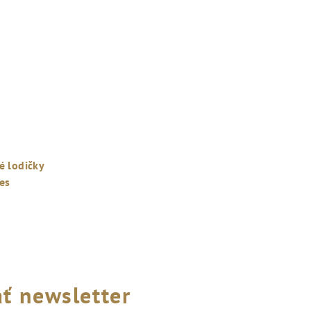
é lodičky
es
emerné
notenie
duktu
ť newsletter