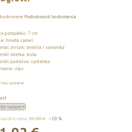
emerné
hodnotené
Podrobnosti hodnotenia
notenie
duktu
ka podpätku: 7 cm
ba: hnedá camel
riál zvršok: textília / syntetika
riál stielka: koža
eriál podošva: syntetika
zdičiek.
ínanie: zips
 foto ilustračné
KOSŤ
ndardná cena:
89,90 €
–20 %