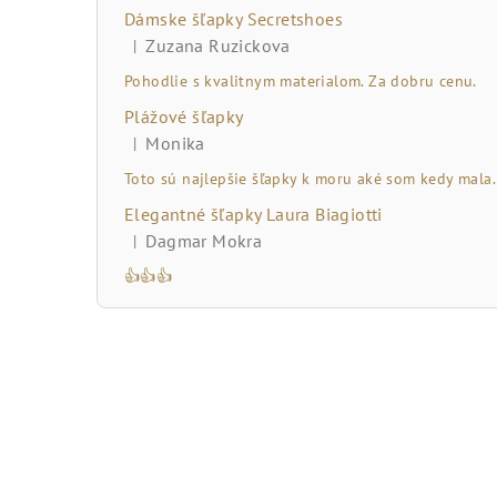
č
Dámske šľapky Secretshoes
n
Zuzana Ruzickova
|
Hodnotenie produktu je 5 z 5 hviezdičiek.
ý
Pohodlie s kvalitnym materialom. Za dobru cenu.
Plážové šľapky
p
Monika
|
Hodnotenie produktu je 5 z 5 hviezdičiek.
a
Toto sú najlepšie šľapky k moru aké som kedy mala.
n
Elegantné šľapky Laura Biagiotti
Dagmar Mokra
|
e
Hodnotenie produktu je 5 z 5 hviezdičiek.
👍👍👍
l