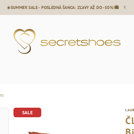
☀️SUMMER SALE - POSLEDNÁ ŠANCA: ZĽAVY AŽ DO -50%!🛍️
TI
LAUR
SALE
Č
B