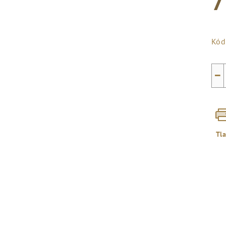
7
Jed
cen
Kód
−
Tl