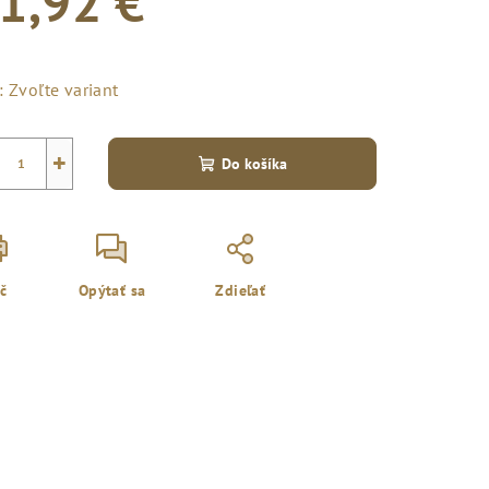
1,92 €
notková
a:
:
Zvoľte variant
+
Do košíka
ač
Opýtať sa
Zdieľať