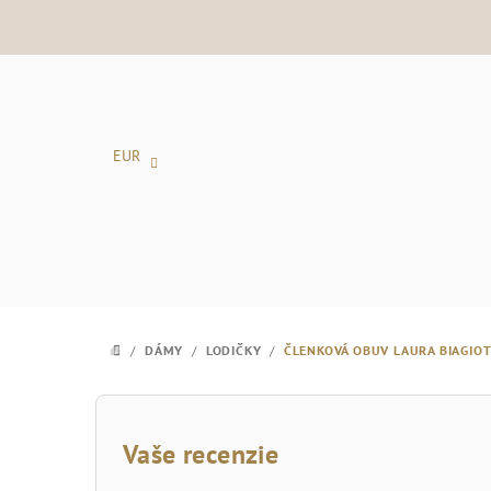
Prejsť
na
obsah
EUR
/
DÁMY
/
LODIČKY
/
ČLENKOVÁ OBUV LAURA BIAGIOT
DOMOV
B
o
Vaše recenzie