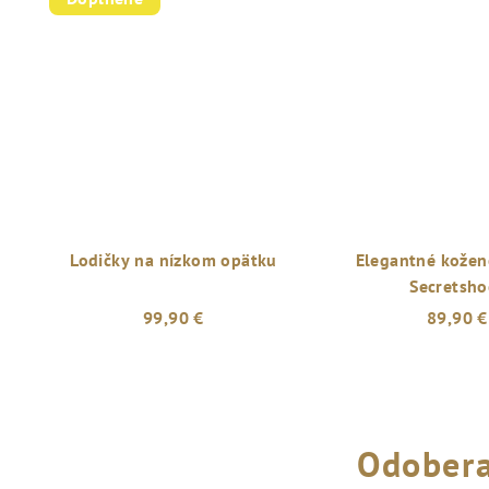
Lodičky na nízkom opätku
Elegantné kožen
Secretsho
99,90 €
89,90 €
Pri
hod
pro
je
Odobera
5,0