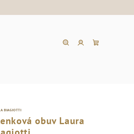
Hľadať
Prihlásenie
Nákupný
košík
A BIAGIOTTI
lenková obuv Laura
iagiotti