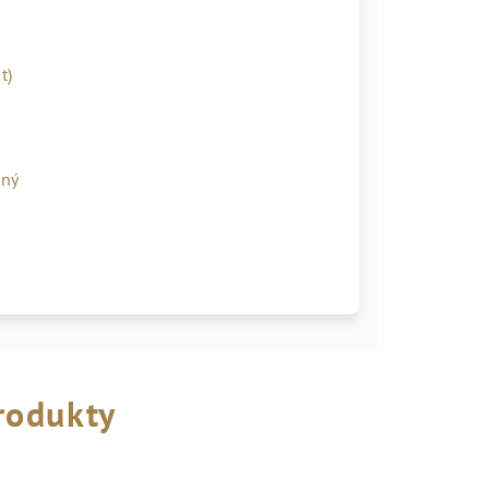
t)
ľný
rodukty