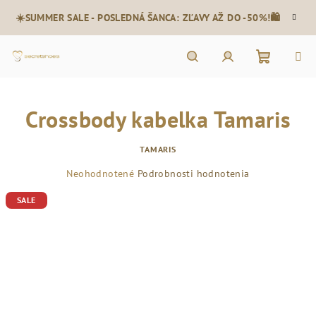
Prejsť
☀️SUMMER SALE - POSLEDNÁ ŠANCA: ZĽAVY AŽ DO -50%!🛍️
na
obsah
Nákupn
Hľadať
Prihlásenie
Crossbody kabelka Tamaris
košík
TAMARIS
Priemerné
Neohodnotené
Podrobnosti hodnotenia
hodnotenie
SALE
produktu
je
0,0
z
5
hviezdičiek.