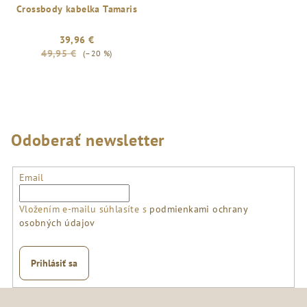
Crossbody kabelka Tamaris
39,96 €
49,95 €
(–20 %)
Odoberať newsletter
Email
Vložením e-mailu súhlasíte s
podmienkami ochrany
osobných údajov
Prihlásiť sa
Z