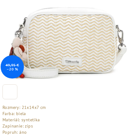
49,95 €
–20 %
Rozmery: 21x14x7 cm
Farba: biela
Materiál: syntetika
Zapínanie: zips
Popruh: áno