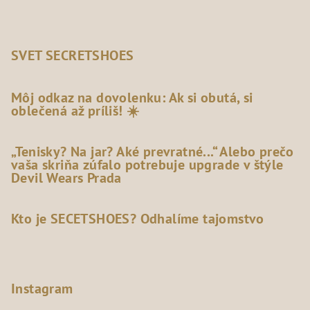
SVET SECRETSHOES
Môj odkaz na dovolenku: Ak si obutá, si
oblečená až príliš! ☀️
„Tenisky? Na jar? Aké prevratné...“ Alebo prečo
vaša skriňa zúfalo potrebuje upgrade v štýle
Devil Wears Prada
Kto je SECETSHOES? Odhalíme tajomstvo
Instagram