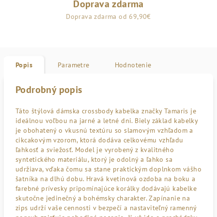
Doprava zdarma
Doprava zdarma od 69,90€
Popis
Parametre
Hodnotenie
Podrobný popis
Táto štýlová dámska crossbody kabelka značky Tamaris je
ideálnou voľbou na jarné a letné dni. Biely základ kabelky
je obohatený o vkusnú textúru so slamovým vzhľadom a
cikcakovým vzorom, ktorá dodáva celkovému vzhľadu
ľahkosť a sviežosť. Model je vyrobený z kvalitného
syntetického materiálu, ktorý je odolný a ľahko sa
udržiava, vďaka čomu sa stane praktickým doplnkom vášho
šatníka na dlhú dobu. Hravá kvetinová ozdoba na boku a
farebné prívesky pripomínajúce korálky dodávajú kabelke
skutočne jedinečný a bohémsky charakter. Zapínanie na
zips udrží vaše cennosti v bezpečí a nastaviteľný ramenný