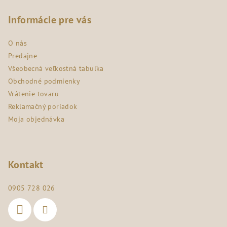
á
p
Informácie pre vás
ä
O nás
t
Predajne
i
Všeobecná veľkostná tabuľka
e
Obchodné podmienky
Vrátenie tovaru
Reklamačný poriadok
Moja objednávka
Kontakt
0905 728 026