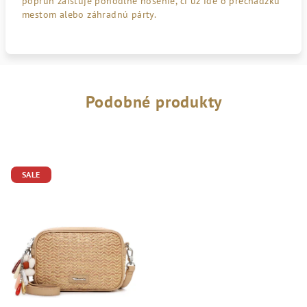
popruh zaisťuje pohodlné nosenie, či už ide o prechádzku
mestom alebo záhradnú párty.
Podobné produkty
SALE