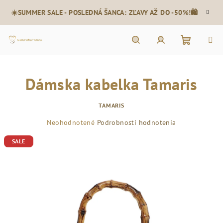
Prejsť
☀️SUMMER SALE - POSLEDNÁ ŠANCA: ZĽAVY AŽ DO -50%!🛍️
na
obsah
Nákupn
Hľadať
Prihlásenie
Dámska kabelka Tamaris
košík
TAMARIS
Priemerné
Neohodnotené
Podrobnosti hodnotenia
hodnotenie
SALE
produktu
je
0,0
z
5
hviezdičiek.