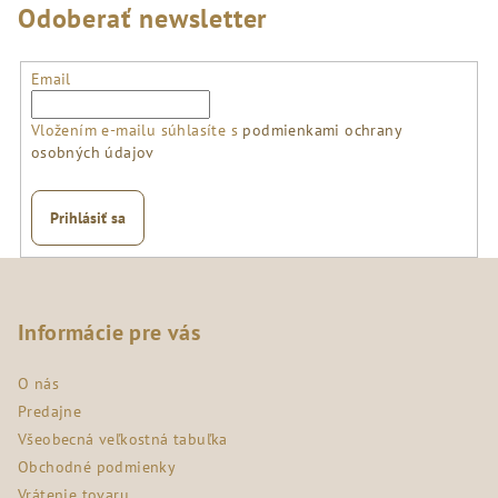
Odoberať newsletter
Email
Vložením e-mailu súhlasíte s
podmienkami ochrany
osobných údajov
Prihlásiť sa
Z
á
p
Informácie pre vás
ä
O nás
t
Predajne
i
Všeobecná veľkostná tabuľka
e
Obchodné podmienky
Vrátenie tovaru