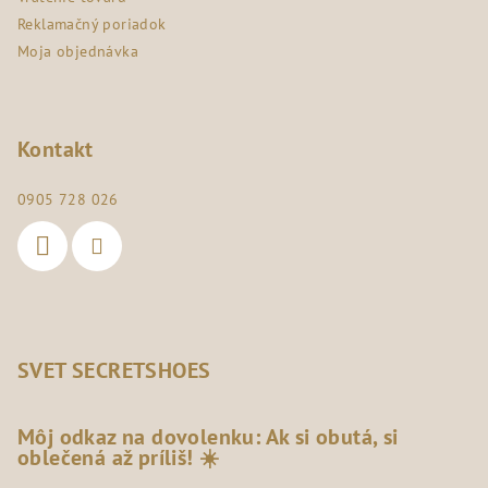
Reklamačný poriadok
Moja objednávka
Kontakt
0905 728 026
SVET SECRETSHOES
Môj odkaz na dovolenku: Ak si obutá, si
oblečená až príliš! ☀️