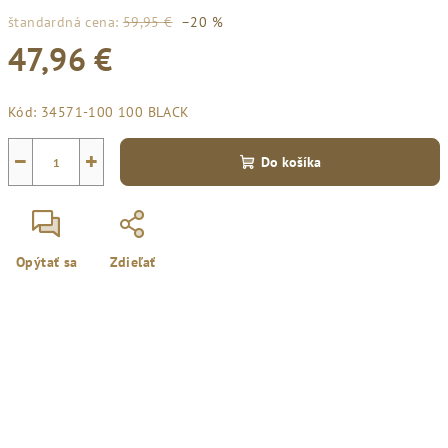
štandardná cena:
59,95 €
–20 %
47,96 €
Jednotková
Kód:
34571-100 100 BLACK
cena:
−
+
Do košíka
Opýtať sa
Zdieľať