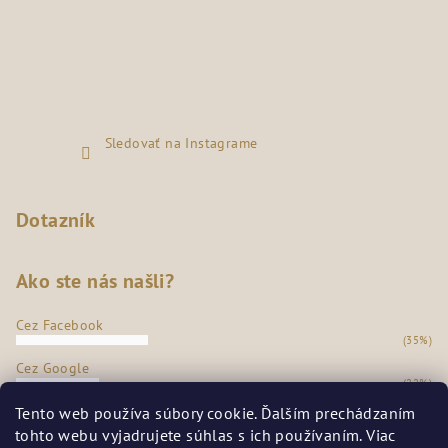
Sledovať na Instagrame
Dotazník
Ako ste nás našli?
Cez Facebook
(35%)
Cez Google
(22%)
Z našej predajne
Tento web používa súbory cookie. Ďalším prechádzaním
(36%)
tohto webu vyjadrujete súhlas s ich používaním. Viac