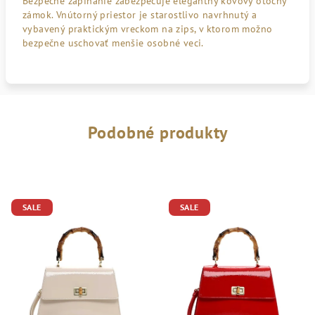
Bezpečné zapínanie zabezpečuje elegantný kovový otočný
zámok. Vnútorný priestor je starostlivo navrhnutý a
vybavený praktickým vreckom na zips, v ktorom možno
bezpečne uschovať menšie osobné veci.
Podobné produkty
SALE
SALE