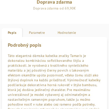
Doprava zdarma
Doprava zdarma od 69,90€
Popis
Parametre
Hodnotenie
Podrobný popis
Táto elegantná dámska kabelka značky Tamaris je
dokonalou kombináciou sofistikovaného štýlu a
praktickosti. Je vyrobená z kvalitného syntetického
materiálu a jej pôsobivý čierny povrch s lakovaným
efektom okamžite upúta pozornosť, vďaka čomu slúži ako
štýlový doplnok na každú príležitosť. Výnimočnosť kabelky
podčiarkuje dekoratívna horná rukoväť v štýle bambusu,
ktorá jej dodáva jedinečný charakter. Pre maximálnu
univerzálnosť je model vybavený aj odnímateľným a
nastaviteľným ramenným popruhom, takže ju možno
pohodlne nosiť v ruke alebo cez rameno podľa potreby.