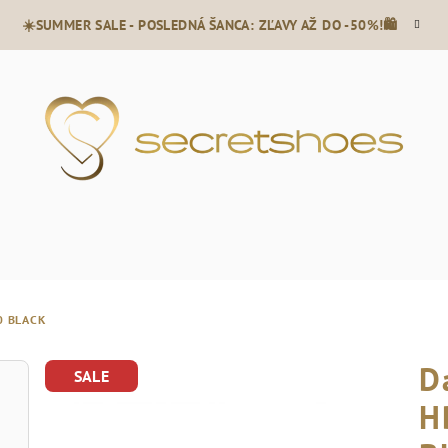
☀️SUMMER SALE - POSLEDNÁ ŠANCA: ZĽAVY AŽ DO -50%!🛍️
0 BLACK
D
SALE
H