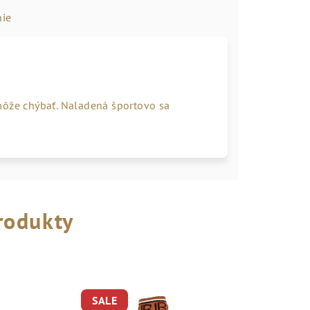
ie
môže chýbať. Naladená športovo sa
rodukty
SALE