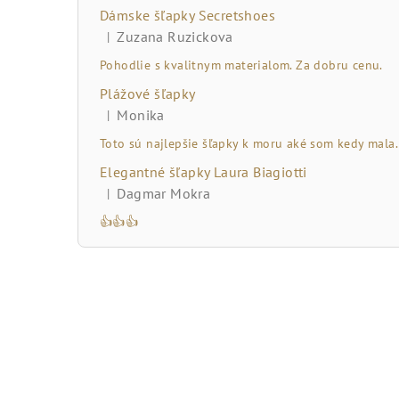
č
Dámske šľapky Secretshoes
n
Zuzana Ruzickova
|
Hodnotenie produktu je 5 z 5 hviezdičiek.
ý
Pohodlie s kvalitnym materialom. Za dobru cenu.
Plážové šľapky
p
Monika
|
Hodnotenie produktu je 5 z 5 hviezdičiek.
a
Toto sú najlepšie šľapky k moru aké som kedy mala.
n
Elegantné šľapky Laura Biagiotti
Dagmar Mokra
|
e
Hodnotenie produktu je 5 z 5 hviezdičiek.
👍👍👍
l