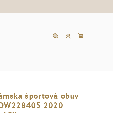
Hľadať
Prihlásenie
Nákupný
košík
ámska športová obuv
DW228405 2020