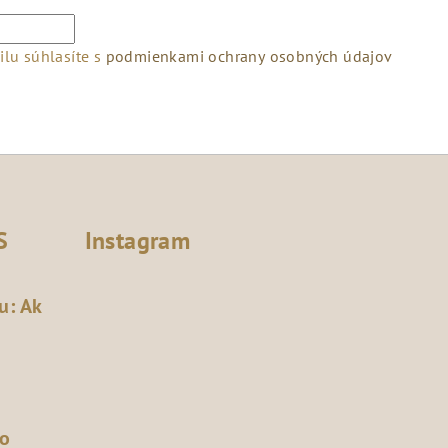
lu súhlasíte s
podmienkami ochrany osobných údajov
S
Instagram
u: Ak
čo