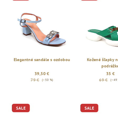
Elegantné sandále s ozdobou
Kožené šľapky n
podrážk
39,50 €
35 €
79 €
69 €
(–50 %)
(–49
SALE
SALE