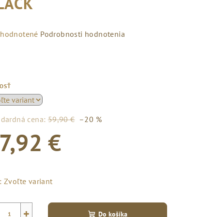
LACK
emerné
hodnotené
Podrobnosti hodnotenia
notenie
duktu
KOSŤ
zdičiek.
ndardná cena:
59,90 €
–20 %
7,92 €
notková
a:
:
Zvoľte variant
+
Do košíka