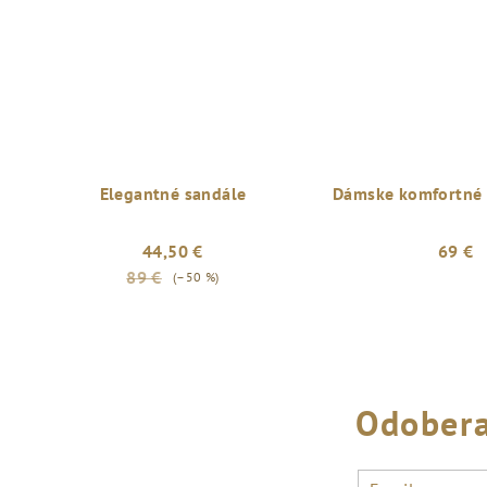
Elegantné sandále
Dámske komfortné
44,50 €
69 €
89 €
(–50 %)
Odobera