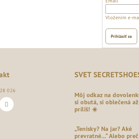
Email
Vložením e-mai
Prihlásiť sa
akt
SVET SECRETSHOE
28 026
Môj odkaz na dovolenk
si obutá, si oblečená až
príliš! ☀️
„Tenisky? Na jar? Aké
prevratné...“ Alebo pre