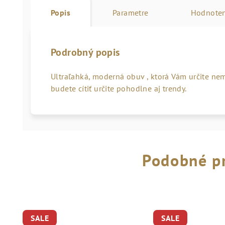
Popis
Parametre
Hodnoten
Podrobný popis
Ultraľahká, moderná obuv , ktorá Vám určite ne
budete cítiť určite pohodlne aj trendy.
Podobné p
SALE
SALE