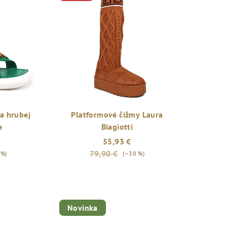
a hrubej
Platformové čižmy Laura
e
Biagiotti
55,93 €
79,90 €
 %)
(–30 %)
Novinka