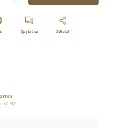
ač
Opýtať sa
Zdieľať
darma
od 69,90€