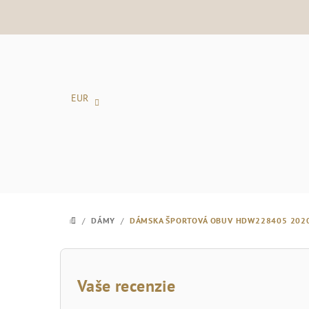
Prejsť
na
obsah
EUR
/
DÁMY
/
DÁMSKA ŠPORTOVÁ OBUV HDW228405 202
DOMOV
B
o
Vaše recenzie