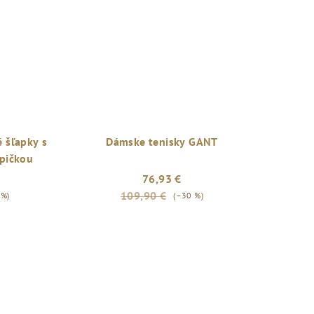
 šľapky s
Dámske tenisky GANT
pičkou
76,93 €
109,90 €
 %)
(–30 %)