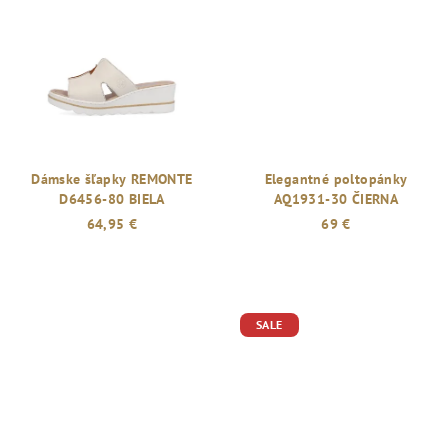
z
5
hviezdičiek.
Dámske šľapky REMONTE
Elegantné poltopánky
D6456-80 BIELA
AQ1931-30 ČIERNA
64,95 €
69 €
SALE