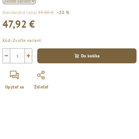
štandardná cena:
59,90 €
–20 %
47,92 €
Jednotková
Kód:
Zvoľte variant
cena:
−
+
Do košíka
Opýtať sa
Zdieľať