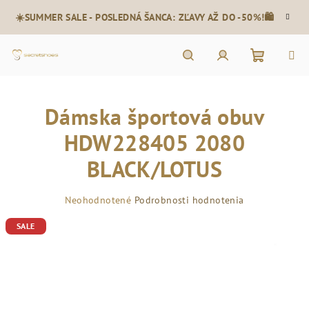
Prejsť
☀️SUMMER SALE - POSLEDNÁ ŠANCA: ZĽAVY AŽ DO -50%!🛍️
na
obsah
Nákupn
Hľadať
Prihlásenie
Dámska športová obuv
košík
HDW228405 2080
BLACK/LOTUS
Priemerné
Neohodnotené
Podrobnosti hodnotenia
hodnotenie
SALE
produktu
je
0,0
z
5
hviezdičiek.