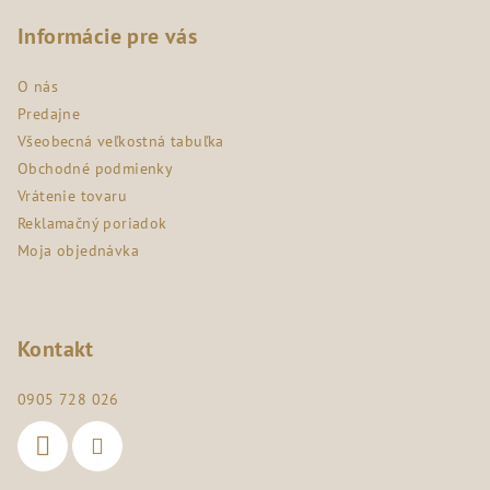
á
p
Informácie pre vás
ä
O nás
t
Predajne
i
Všeobecná veľkostná tabuľka
e
Obchodné podmienky
Vrátenie tovaru
Reklamačný poriadok
Moja objednávka
Kontakt
0905 728 026