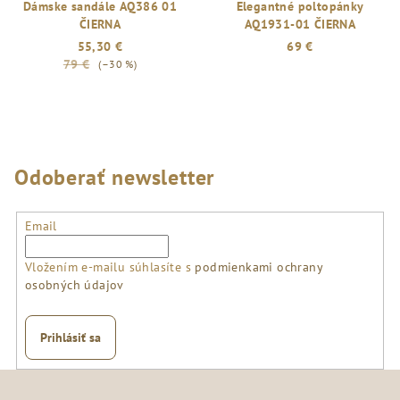
Dámske sandále AQ386 01
Elegantné poltopánky
ČIERNA
AQ1931-01 ČIERNA
55,30 €
69 €
79 €
(–30 %)
Odoberať newsletter
Email
Vložením e-mailu súhlasíte s
podmienkami ochrany
osobných údajov
Prihlásiť sa
Z