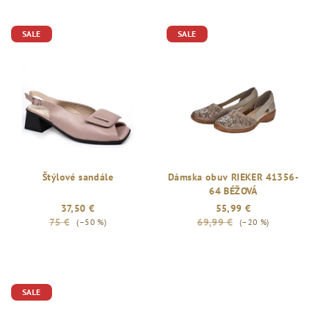
SALE
SALE
Štýlové sandále
Dámska obuv RIEKER 41356-
64 BÉŽOVÁ
37,50 €
55,99 €
75 €
69,99 €
(–50 %)
(–20 %)
Priemerné
hodnotenie
produktu
je
SALE
5,0