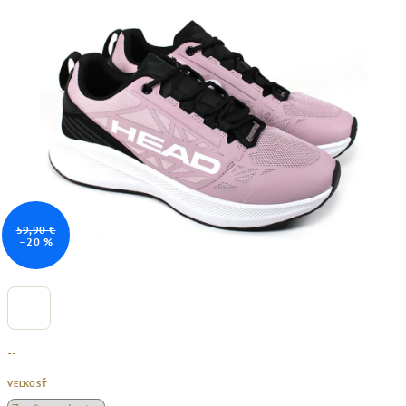
59,90 €
–20 %
--
VEĽKOSŤ