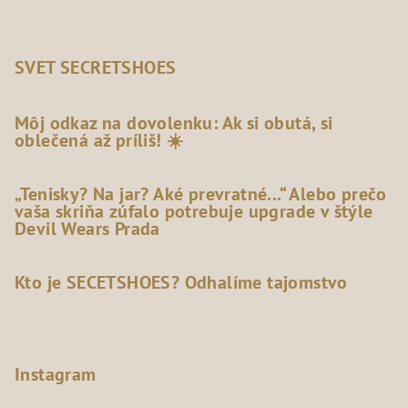
SVET SECRETSHOES
Môj odkaz na dovolenku: Ak si obutá, si
oblečená až príliš! ☀️
„Tenisky? Na jar? Aké prevratné...“ Alebo prečo
vaša skriňa zúfalo potrebuje upgrade v štýle
Devil Wears Prada
Kto je SECETSHOES? Odhalíme tajomstvo
Instagram