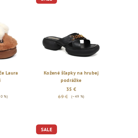
če Laura
Kožené šľapky na hrubej
i
podrážke
35 €
69 €
30 %)
(–49 %)
SALE