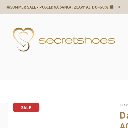
☀️SUMMER SALE - POSLEDNÁ ŠANCA: ZĽAVY AŽ DO -50%!🛍️
SEC
SALE
D
A