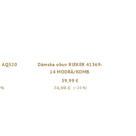
e AQ520
Dámska obuv RIEKER 41369-
K
14 MODRÁ/KOMB.
59,99 €
74,99 €
 %)
(–20 %)