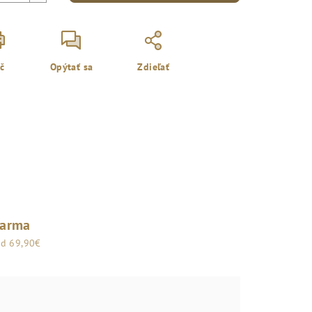
ač
Opýtať sa
Zdieľať
darma
od 69,90€