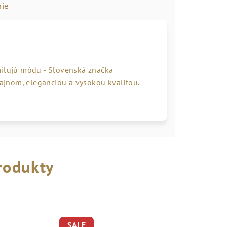
ie
milujú módu - Slovenská značka
jnom, eleganciou a vysokou kvalitou.
rodukty
SALE