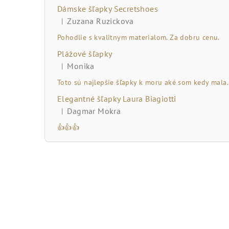
č
Dámske šľapky Secretshoes
n
Zuzana Ruzickova
|
Hodnotenie produktu je 5 z 5 hviezdičiek.
ý
Pohodlie s kvalitnym materialom. Za dobru cenu.
Plážové šľapky
p
Monika
|
Hodnotenie produktu je 5 z 5 hviezdičiek.
a
Toto sú najlepšie šľapky k moru aké som kedy mala.
n
Elegantné šľapky Laura Biagiotti
Dagmar Mokra
|
e
Hodnotenie produktu je 5 z 5 hviezdičiek.
👍👍👍
l