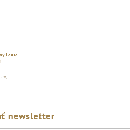
my Laura
i
30 %)
ť newsletter