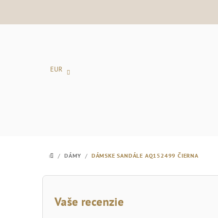
Prejsť
na
obsah
EUR
/
DÁMY
/
DÁMSKE SANDÁLE AQ152499 ČIERNA
DOMOV
B
o
Vaše recenzie