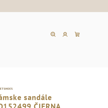
Hľadať
Prihlásenie
Nákupný
košík
RETSHOES
ámske sandále
Q152499 ČIERNA