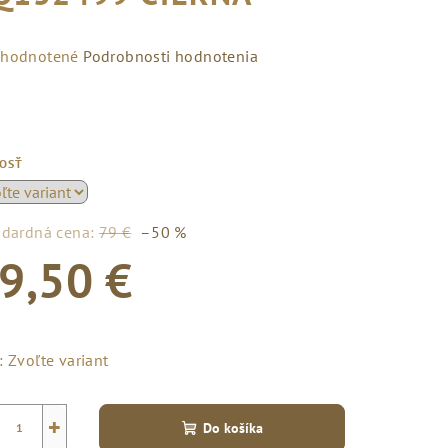
emerné
hodnotené
Podrobnosti hodnotenia
notenie
duktu
KOSŤ
zdičiek.
ndardná cena:
79 €
–50 %
9,50 €
notková
a:
:
Zvoľte variant
+
Do košíka