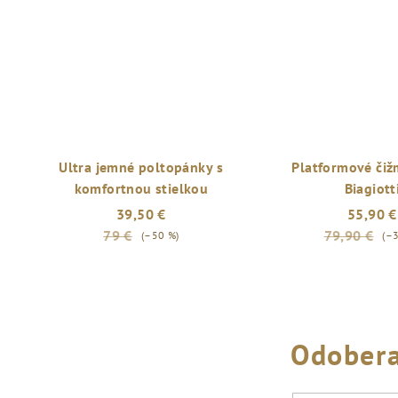
Ultra jemné poltopánky s
Platformové čiž
komfortnou stielkou
Biagiott
39,50 €
55,90 €
79 €
79,90 €
(–50 %)
(–
Odobera