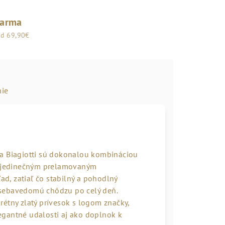
darma
od 69,90€
ie
ra Biagiotti sú dokonalou kombináciou
s jedinečným prelamovaným
, zatiaľ čo stabilný a pohodlný
 sebavedomú chôdzu po celý deň.
étny zlatý prívesok s logom značky,
egantné udalosti aj ako doplnok k