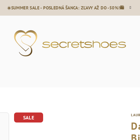
☀️SUMMER SALE - POSLEDNÁ ŠANCA: ZĽAVY AŽ DO -50%!🛍️
LAUR
SALE
D
B