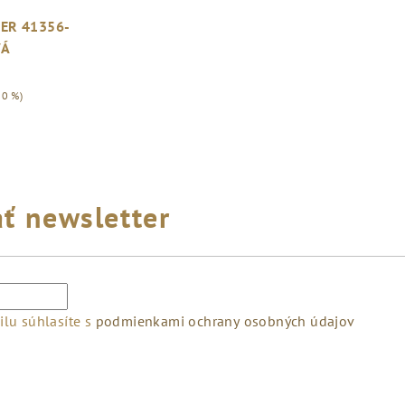
KER 41356-
VÁ
20 %)
ť newsletter
lu súhlasíte s
podmienkami ochrany osobných údajov