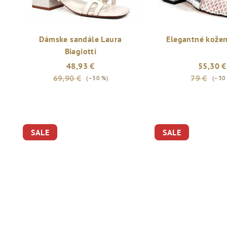
Dámske sandále Laura
Elegantné kožen
Biagiotti
48,93 €
55,30 €
69,90 €
79 €
(–30 %)
(–30
Priemerné
hodnotenie
produktu
SALE
SALE
je
5,0
z
5
hviezdičiek.