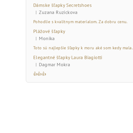
č
Dámske šľapky Secretshoes
n
Zuzana Ruzickova
|
Hodnotenie produktu je 5 z 5 hviezdičiek.
ý
Pohodlie s kvalitnym materialom. Za dobru cenu.
Plážové šľapky
p
Monika
|
Hodnotenie produktu je 5 z 5 hviezdičiek.
a
Toto sú najlepšie šľapky k moru aké som kedy mala.
n
Elegantné šľapky Laura Biagiotti
Dagmar Mokra
|
e
Hodnotenie produktu je 5 z 5 hviezdičiek.
👍👍👍
l