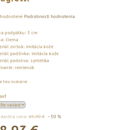
emerné
hodnotené
Podrobnosti hodnotenia
notenie
duktu
ka podpätku: 3 cm
a: čierna
riál zvršok: imitácia kože
riál podšívka: imitácia kože
eriál podošva: syntetika
zdičiek.
ínanie: remienok
é foto ilustračné
KOSŤ
ndardná cena:
69,90 €
–30 %