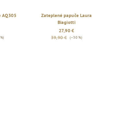
e AQ305
Zateplené papuče Laura
Biagiotti
27,90 €
39,90 €
 %)
(–30 %)
Priemerné
hodnotenie
produktu
je
5,0
z
5
hviezdičiek.