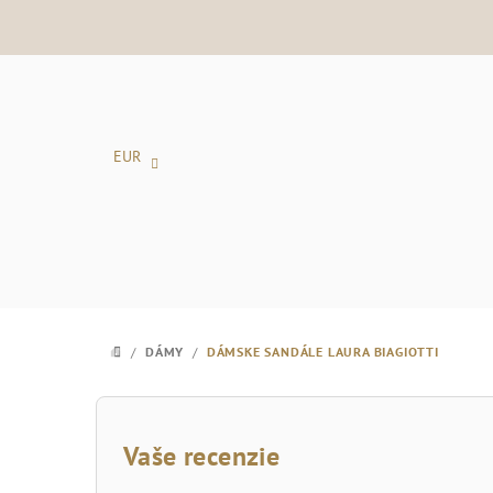
Prejsť
na
obsah
EUR
/
DÁMY
/
DÁMSKE SANDÁLE LAURA BIAGIOTTI
DOMOV
B
o
Vaše recenzie