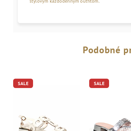
štýlovým každodenným outfitom.
Podobné p
SALE
SALE