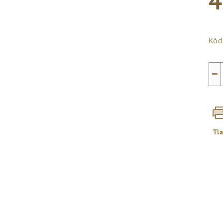
4
Jed
cen
Kód
−
Tl