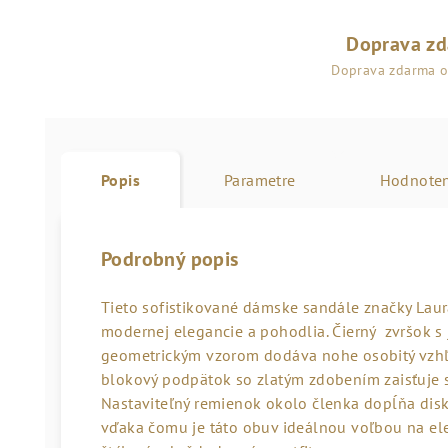
Doprava z
Doprava zdarma 
Popis
Parametre
Hodnoten
Podrobný popis
Tieto sofistikované dámske sandále značky Lau
modernej elegancie a pohodlia. Čierný zvršok 
geometrickým vzorom dodáva nohe osobitý vzhľad
blokový podpätok so zlatým zdobením zaisťuje
Nastaviteľný remienok okolo členka dopĺňa diskr
vďaka čomu je táto obuv ideálnou voľbou na el