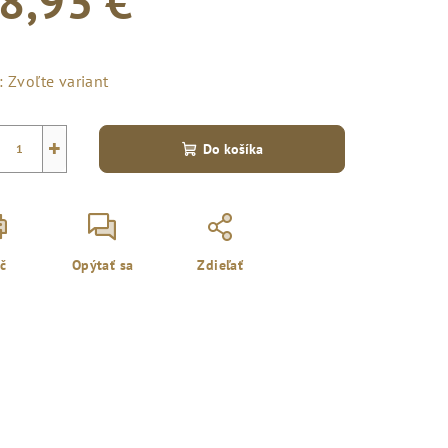
8,93 €
notková
a:
:
Zvoľte variant
+
Do košíka
ač
Opýtať sa
Zdieľať