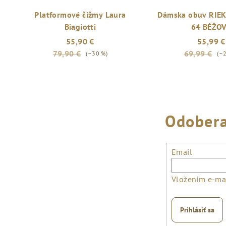
Platformové čižmy Laura
Dámska obuv RIE
Biagiotti
64 BÉŽO
55,90 €
55,99 €
79,90 €
69,99 €
(–30 %)
(–
Odobera
Email
Vložením e-mai
Prihlásiť sa