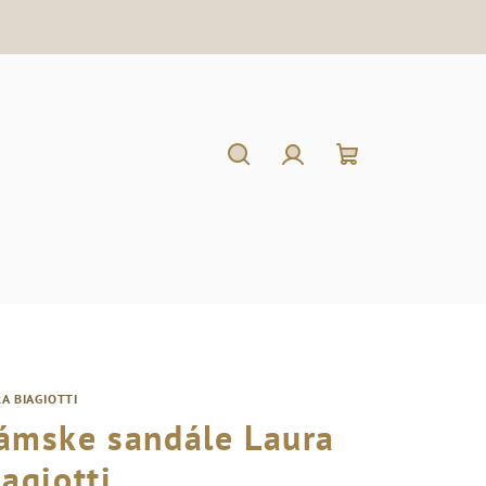
Hľadať
Prihlásenie
Nákupný
košík
A BIAGIOTTI
ámske sandále Laura
iagiotti