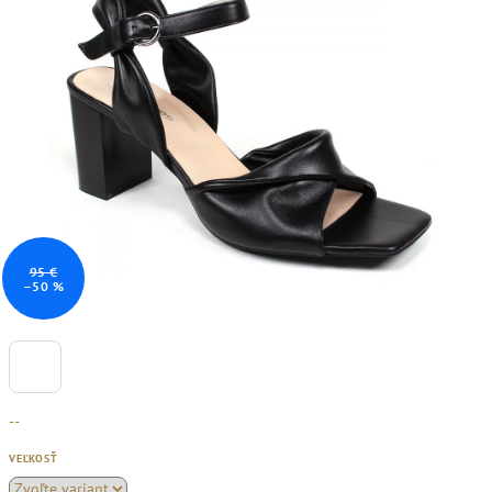
95 €
–50 %
--
VEĽKOSŤ