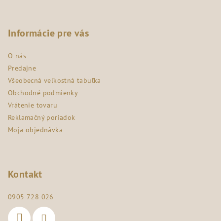
Z
á
p
Informácie pre vás
ä
O nás
t
Predajne
i
Všeobecná veľkostná tabuľka
e
Obchodné podmienky
Vrátenie tovaru
Reklamačný poriadok
Moja objednávka
Kontakt
0905 728 026