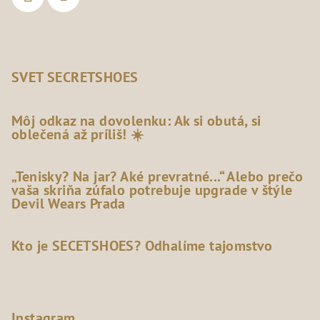
SVET SECRETSHOES
Môj odkaz na dovolenku: Ak si obutá, si
oblečená až príliš! ☀️
„Tenisky? Na jar? Aké prevratné...“ Alebo prečo
vaša skriňa zúfalo potrebuje upgrade v štýle
Devil Wears Prada
Kto je SECETSHOES? Odhalíme tajomstvo
Instagram