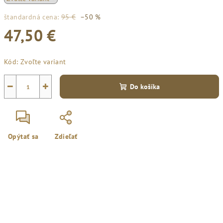
štandardná cena:
95 €
–50 %
47,50 €
Jednotková
Kód:
Zvoľte variant
cena:
−
+
Do košíka
Opýtať sa
Zdieľať