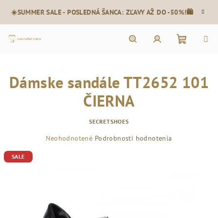
Prejsť
☀️SUMMER SALE - POSLEDNÁ ŠANCA: ZĽAVY AŽ DO -50%!🛍️
na
obsah
Nákupn
Hľadať
Prihlásenie
Dámske sandále TT2652 101
košík
ČIERNA
SECRETSHOES
Priemerné
Neohodnotené
Podrobnosti hodnotenia
hodnotenie
SALE
produktu
je
0,0
z
5
hviezdičiek.