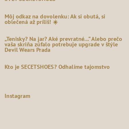
Môj odkaz na dovolenku: Ak si obutá, si
oblečená až príliš! ☀️
„Tenisky? Na jar? Aké prevratné...“ Alebo prečo
vaša skriňa zúfalo potrebuje upgrade v štýle
Devil Wears Prada
Kto je SECETSHOES? Odhalíme tajomstvo
Instagram