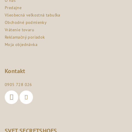
O nás
t
Predajne
i
Všeobecná veľkostná tabuľka
e
Obchodné podmienky
Vrátenie tovaru
Reklamačný poriadok
Moja objednávka
Kontakt
0905 728 026
SVET SECRETSHOES