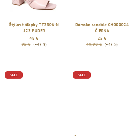
Štýlové šľapky TT2306-N
Dámske sandále CH000024
123 PUDER
ČIERNA
48 €
25 €
95 €
49,90 €
(–49 %)
(–49 %)
SALE
SALE