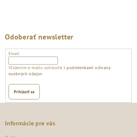
Odoberať newsletter
Email
Vložením e-mailu súhlasíte s
podmienkami ochrany
osobných údajov
Prihlásiť sa
Z
á
p
Informácie pre vás
ä