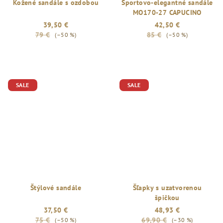
Kožené sandále s ozdobou
Športovo-elegantné sandále
MO170-27 CAPUCINO
39,50 €
42,50 €
79 €
85 €
(–50 %)
(–50 %)
SALE
SALE
Štýlové sandále
Šľapky s uzatvorenou
špičkou
37,50 €
48,93 €
75 €
69,90 €
(–50 %)
(–30 %)