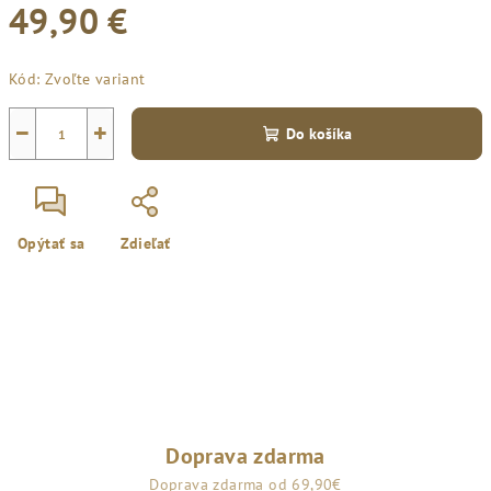
49,90 €
Jednotková
Kód:
Zvoľte variant
cena:
−
+
Do košíka
Opýtať sa
Zdieľať
Doprava zdarma
Doprava zdarma od 69,90€