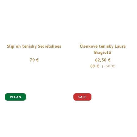
Slip on tenisky Secretshoes
Členkové tenisky Laura
Biagiotti
79 €
62,30 €
89 €
(–30 %)
VEGAN
SALE