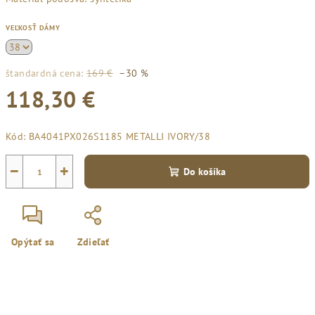
VEĽKOSŤ DÁMY
štandardná cena:
169 €
–30 %
118,30 €
Jednotková
Kód:
BA4041PX026S1185 METALLI IVORY/38
cena:
−
+
Do košíka
Opýtať sa
Zdieľať