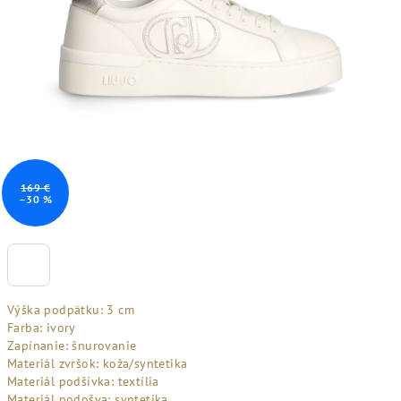
169 €
–30 %
Výška podpätku: 3 cm
Farba: ivory
Zapínanie: šnurovanie
Materiál zvršok: koža/syntetika
Materiál podšívka: textília
Materiál podošva: syntetika