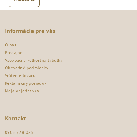
Z
á
p
Informácie pre vás
ä
O nás
t
Predajne
i
Všeobecná veľkostná tabuľka
e
Obchodné podmienky
Vrátenie tovaru
Reklamačný poriadok
Moja objednávka
Kontakt
0905 728 026