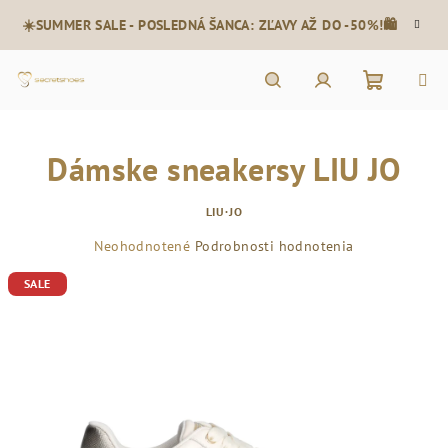
Prejsť
☀️SUMMER SALE - POSLEDNÁ ŠANCA: ZĽAVY AŽ DO -50%!🛍️
na
obsah
Nákupn
Hľadať
Prihlásenie
Dámske sneakersy LIU JO
košík
LIU·JO
Priemerné
Neohodnotené
Podrobnosti hodnotenia
hodnotenie
SALE
produktu
je
0,0
z
5
hviezdičiek.