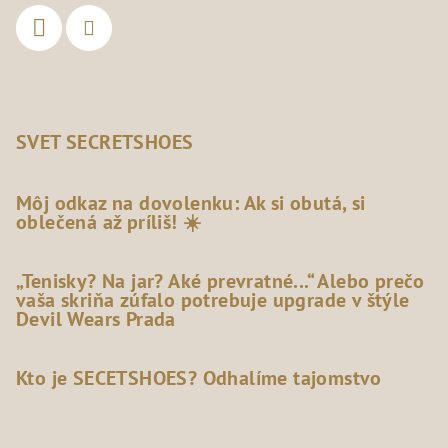
SVET SECRETSHOES
Môj odkaz na dovolenku: Ak si obutá, si
oblečená až príliš! ☀️
„Tenisky? Na jar? Aké prevratné...“ Alebo prečo
vaša skriňa zúfalo potrebuje upgrade v štýle
Devil Wears Prada
Kto je SECETSHOES? Odhalíme tajomstvo