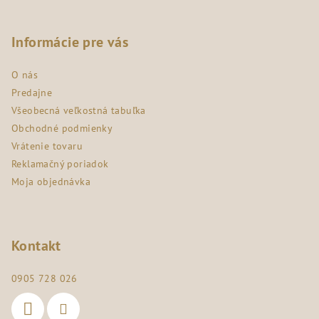
Z
á
p
Informácie pre vás
ä
O nás
t
Predajne
i
Všeobecná veľkostná tabuľka
e
Obchodné podmienky
Vrátenie tovaru
Reklamačný poriadok
Moja objednávka
Kontakt
0905 728 026