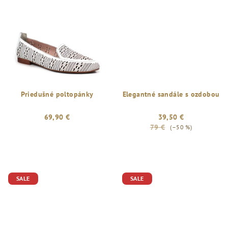
Priedušné poltopánky
Elegantné sandále s ozdobou
69,90 €
39,50 €
79 €
(–50 %)
SALE
SALE