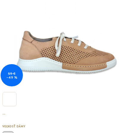
59 €
–49 %
--
VEĽKOSŤ DÁMY