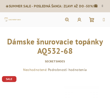
Prejsť
☀️SUMMER SALE - POSLEDNÁ ŠANCA: ZĽAVY AŽ DO -50%!🛍️
na
obsah
Nákupn
Hľadať
Prihlásenie
Dámske šnurovacie topánky
košík
AQ532-68
SECRETSHOES
Priemerné
Neohodnotené
Podrobnosti hodnotenia
hodnotenie
SALE
produktu
je
0,0
z
5
hviezdičiek.