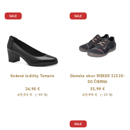
SALE
SALE
Kožené lodičky Tamaris
Dámska obuv RIEKER 52520-
00 ČIERNA
34,98 €
55,99 €
69,95 €
69,99 €
(–49 %)
(–20 %)
SALE