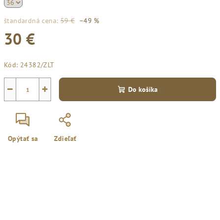
štandardná cena:
59 €
–49 %
30 €
Jednotková
Kód:
24382/ZLT
cena:
−
+
Do košíka
Opýtať sa
Zdieľať