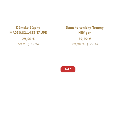
Dámske šľapky
Dámske tenisky Tommy
MA030.82.1483 TAUPE
Hilfiger
29,50 €
79,92 €
59 €
99,90 €
(–50 %)
(–20 %)
SALE