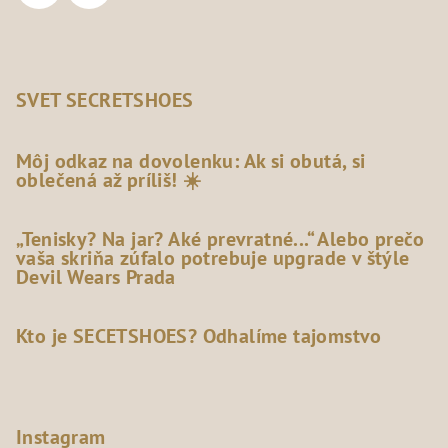
SVET SECRETSHOES
Môj odkaz na dovolenku: Ak si obutá, si
oblečená až príliš! ☀️
„Tenisky? Na jar? Aké prevratné...“ Alebo prečo
vaša skriňa zúfalo potrebuje upgrade v štýle
Devil Wears Prada
Kto je SECETSHOES? Odhalíme tajomstvo
Instagram