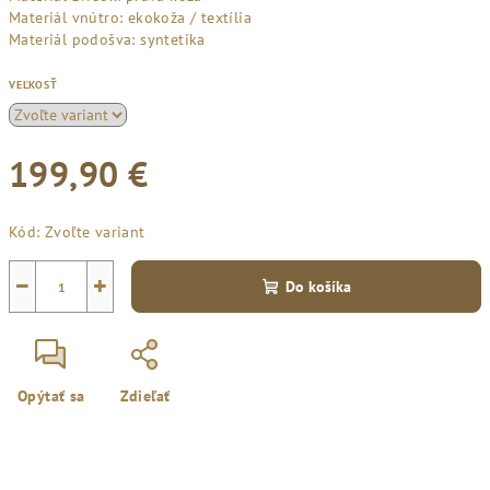
Materiál vnútro: ekokoža / textília
Materiál podošva: syntetika
VEĽKOSŤ
199,90 €
Jednotková
Kód:
Zvoľte variant
cena:
−
+
Do košíka
Opýtať sa
Zdieľať