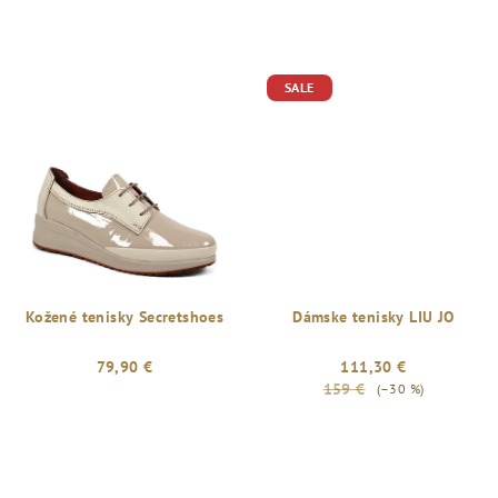
SALE
Kožené tenisky Secretshoes
Dámske tenisky LIU JO
79,90 €
111,30 €
159 €
(–30 %)
Priemerné
hodnotenie
produktu
je