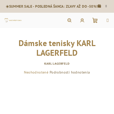
Prejsť
☀️SUMMER SALE - POSLEDNÁ ŠANCA: ZĽAVY AŽ DO -50%!🛍️
na
obsah
Nákupn
Hľadať
Prihlásenie
Dámske tenisky KARL
košík
LAGERFELD
KARL LAGERFELD
Priemerné
Neohodnotené
Podrobnosti hodnotenia
hodnotenie
produktu
je
0,0
z
5
hviezdičiek.