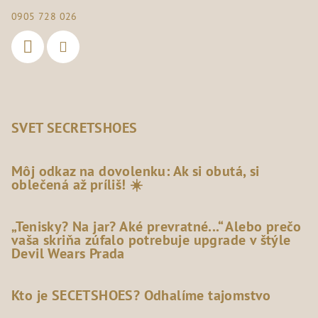
0905 728 026
SVET SECRETSHOES
Môj odkaz na dovolenku: Ak si obutá, si
oblečená až príliš! ☀️
„Tenisky? Na jar? Aké prevratné...“ Alebo prečo
vaša skriňa zúfalo potrebuje upgrade v štýle
Devil Wears Prada
Kto je SECETSHOES? Odhalíme tajomstvo