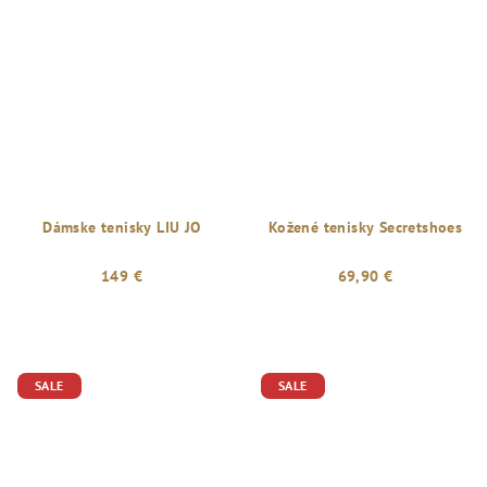
5,0
z
5
hviezdičiek.
Dámske tenisky LIU JO
Kožené tenisky Secretshoes
149 €
69,90 €
SALE
SALE