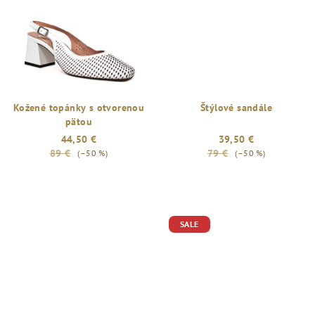
Kožené topánky s otvorenou
Štýlové sandále
pätou
44,50 €
39,50 €
89 €
79 €
(–50 %)
(–50 %)
SALE