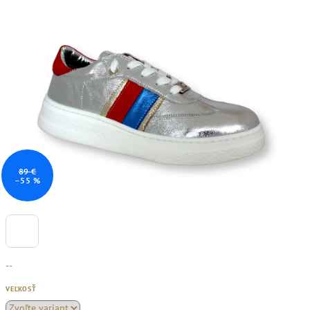
89 €
–55 %
--
VEĽKOSŤ