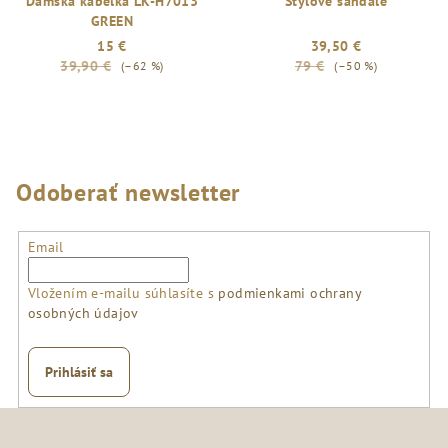
Dámska kabelka LK-H7013
Štýlové sandále
GREEN
15 €
39,50 €
39,90 €
79 €
(–62 %)
(–50 %)
Odoberať newsletter
Email
Vložením e-mailu súhlasíte s
podmienkami ochrany
osobných údajov
Prihlásiť sa
Z