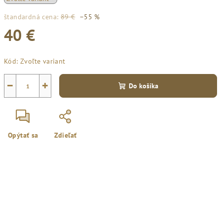
štandardná cena:
89 €
–55 %
40 €
Jednotková
Kód:
Zvoľte variant
cena:
−
+
Do košíka
Opýtať sa
Zdieľať