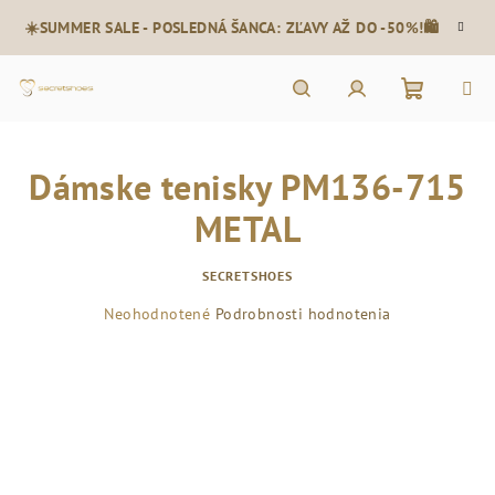
Prejsť
☀️SUMMER SALE - POSLEDNÁ ŠANCA: ZĽAVY AŽ DO -50%!🛍️
na
obsah
Nákupn
Hľadať
Prihlásenie
Dámske tenisky PM136-715
košík
METAL
SECRETSHOES
Priemerné
Neohodnotené
Podrobnosti hodnotenia
hodnotenie
produktu
je
0,0
z
5
hviezdičiek.