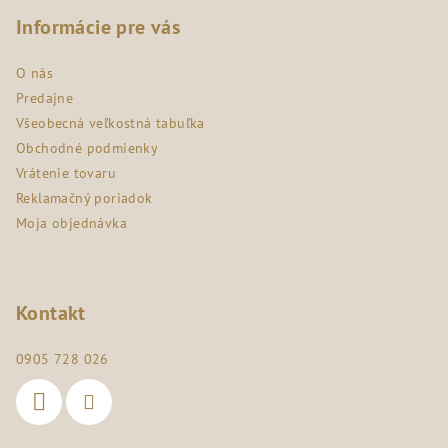
á
p
Informácie pre vás
ä
O nás
t
Predajne
i
Všeobecná veľkostná tabuľka
e
Obchodné podmienky
Vrátenie tovaru
Reklamačný poriadok
Moja objednávka
Kontakt
0905 728 026