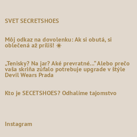
SVET SECRETSHOES
Môj odkaz na dovolenku: Ak si obutá, si
oblečená až príliš! ☀️
„Tenisky? Na jar? Aké prevratné...“ Alebo prečo
vaša skriňa zúfalo potrebuje upgrade v štýle
Devil Wears Prada
Kto je SECETSHOES? Odhalíme tajomstvo
Instagram