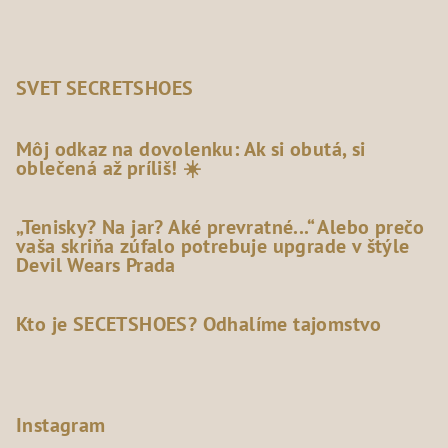
SVET SECRETSHOES
Môj odkaz na dovolenku: Ak si obutá, si
oblečená až príliš! ☀️
„Tenisky? Na jar? Aké prevratné...“ Alebo prečo
vaša skriňa zúfalo potrebuje upgrade v štýle
Devil Wears Prada
Kto je SECETSHOES? Odhalíme tajomstvo
Instagram