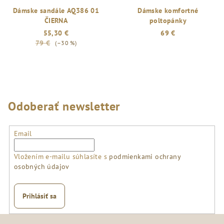
Dámske sandále AQ386 01
Dámske komfortné
ČIERNA
poltopánky
55,30 €
69 €
79 €
(–30 %)
Odoberať newsletter
Email
Vložením e-mailu súhlasíte s
podmienkami ochrany
osobných údajov
Prihlásiť sa
Z