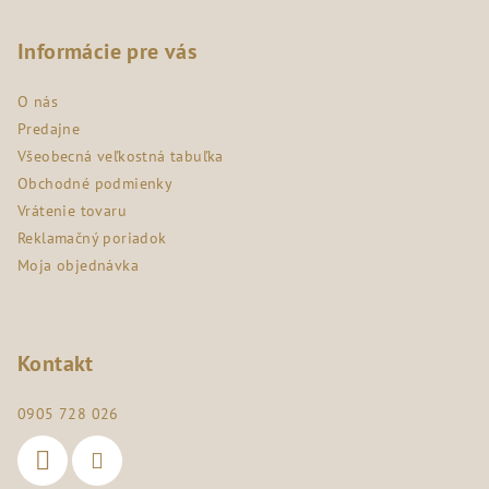
á
p
Informácie pre vás
ä
O nás
t
Predajne
i
Všeobecná veľkostná tabuľka
e
Obchodné podmienky
Vrátenie tovaru
Reklamačný poriadok
Moja objednávka
Kontakt
0905 728 026