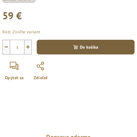
59 €
Jednotková
Kód:
Zvoľte variant
cena:
−
+
Do košíka
Opýtať sa
Zdieľať