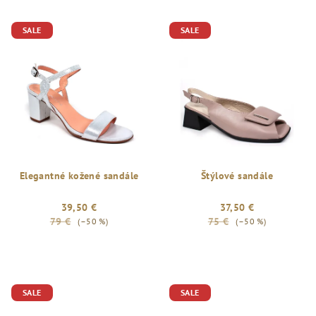
SALE
SALE
Elegantné kožené sandále
Štýlové sandále
39,50 €
37,50 €
79 €
75 €
(–50 %)
(–50 %)
Priemerné
hodnotenie
produktu
je
SALE
SALE
5,0