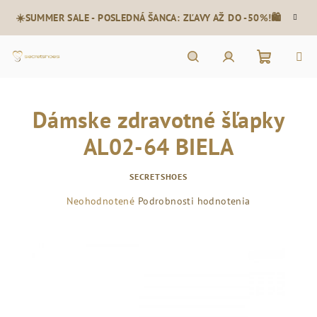
Prejsť
☀️SUMMER SALE - POSLEDNÁ ŠANCA: ZĽAVY AŽ DO -50%!🛍️
na
obsah
Nákupn
Hľadať
Prihlásenie
Dámske zdravotné šľapky
košík
AL02-64 BIELA
SECRETSHOES
Priemerné
Neohodnotené
Podrobnosti hodnotenia
hodnotenie
produktu
je
0,0
z
5
hviezdičiek.