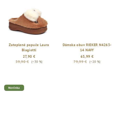
z
5
hviezdičiek.
Zateplené papuče Laura
Dámska obuv RIEKER N4263-
Biagiotti
14 NAVY
27,90 €
63,99 €
39,90 €
79,99 €
(–30 %)
(–20 %)
Novinka