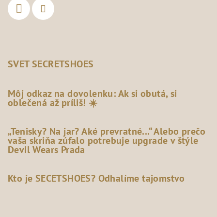
SVET SECRETSHOES
Môj odkaz na dovolenku: Ak si obutá, si
oblečená až príliš! ☀️
„Tenisky? Na jar? Aké prevratné...“ Alebo prečo
vaša skriňa zúfalo potrebuje upgrade v štýle
Devil Wears Prada
Kto je SECETSHOES? Odhalíme tajomstvo