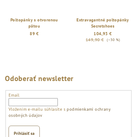
Poltopánky s otvorenou
Extravagantné poltopánky
pätou
Secretshoes
89 €
104,93 €
149,90 €
(–30 %)
Priemerné
hodnotenie
produktu
je
5,0
z
Odoberať newsletter
5
hviezdičiek.
Email
Vložením e-mailu súhlasíte s
podmienkami ochrany
osobných údajov
Prihlásiť sa