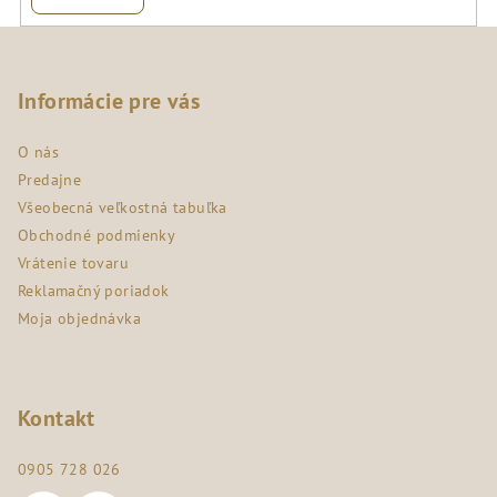
Z
á
p
Informácie pre vás
ä
O nás
t
Predajne
i
Všeobecná veľkostná tabuľka
e
Obchodné podmienky
Vrátenie tovaru
Reklamačný poriadok
Moja objednávka
Kontakt
0905 728 026