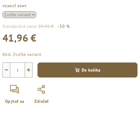
VEĽKOSŤ DÁMY
štandardná cena:
59,95 €
–30 %
41,96 €
Jednotková
Kód:
Zvoľte variant
cena:
−
+
Do košíka
Opýtať sa
Zdieľať