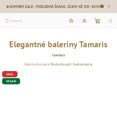
Prejsť
☀️SUMMER SALE - POSLEDNÁ ŠANCA: ZĽAVY AŽ DO -50%!🛍️
na
obsah
Nákupn
Hľadať
Prihlásenie
Elegantné baleríny Tamaris
košík
TAMARIS
Priemerné
Neohodnotené
Podrobnosti hodnotenia
hodnotenie
SALE
produktu
je
VEGAN
0,0
z
5
hviezdičiek.