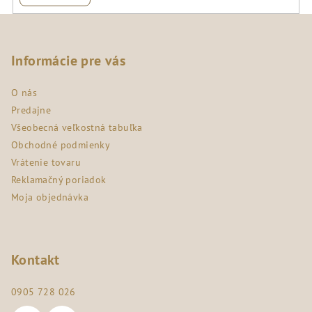
Z
á
p
Informácie pre vás
ä
O nás
t
Predajne
i
Všeobecná veľkostná tabuľka
e
Obchodné podmienky
Vrátenie tovaru
Reklamačný poriadok
Moja objednávka
Kontakt
0905 728 026