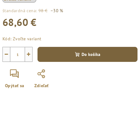
štandardná cena:
98 €
–30 %
68,60 €
Jednotková
Kód:
Zvoľte variant
cena:
−
+
Do košíka
Opýtať sa
Zdieľať