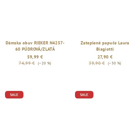
Dámska obuv RIEKER N4257-
Zateplené papuče Laura
60 PÚDROVÁ/ZLATÁ
Biagiotti
59,99 €
27,90 €
74,99 €
39,90 €
(–20 %)
(–30 %)
SALE
SALE