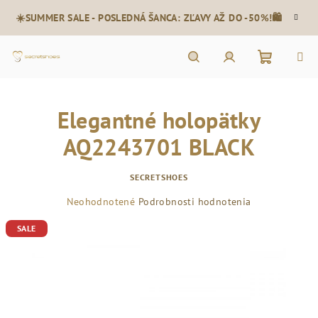
Prejsť
☀️SUMMER SALE - POSLEDNÁ ŠANCA: ZĽAVY AŽ DO -50%!🛍️
na
obsah
Nákupn
Hľadať
Prihlásenie
Elegantné holopätky
košík
AQ2243701 BLACK
SECRETSHOES
Priemerné
Neohodnotené
Podrobnosti hodnotenia
hodnotenie
SALE
produktu
je
0,0
z
5
hviezdičiek.