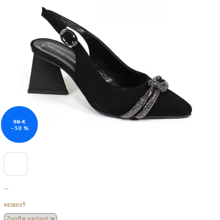
98 €
–30 %
--
VEĽKOSŤ