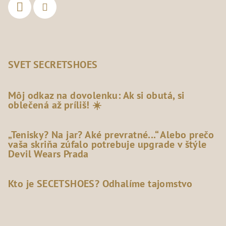
SVET SECRETSHOES
Môj odkaz na dovolenku: Ak si obutá, si
oblečená až príliš! ☀️
„Tenisky? Na jar? Aké prevratné...“ Alebo prečo
vaša skriňa zúfalo potrebuje upgrade v štýle
Devil Wears Prada
Kto je SECETSHOES? Odhalíme tajomstvo