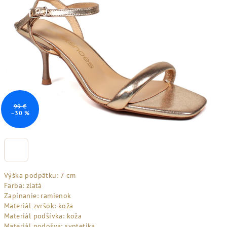
99 €
–30 %
Výška podpätku: 7 cm
Farba: zlatá
Zapínanie: ramienok
Materiál zvršok: koža
Materiál podšívka: koža
Materiál podošva: syntetika