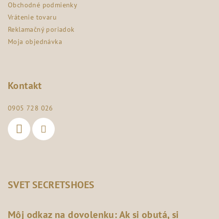
e
Obchodné podmienky
Vrátenie tovaru
Reklamačný poriadok
Moja objednávka
Kontakt
0905 728 026
SVET SECRETSHOES
Môj odkaz na dovolenku: Ak si obutá, si