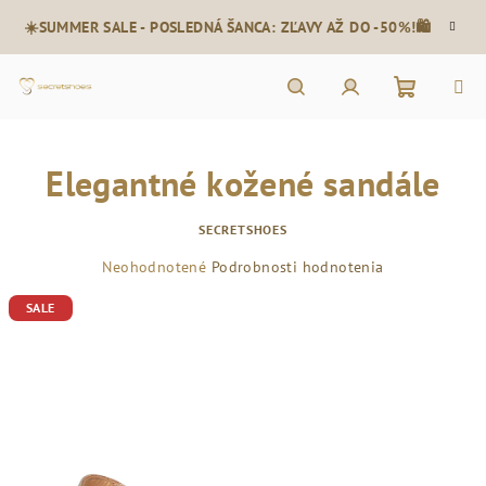
Prejsť
☀️SUMMER SALE - POSLEDNÁ ŠANCA: ZĽAVY AŽ DO -50%!🛍️
na
obsah
Nákupn
Hľadať
Prihlásenie
Elegantné kožené sandále
košík
SECRETSHOES
Priemerné
Neohodnotené
Podrobnosti hodnotenia
hodnotenie
SALE
produktu
je
0,0
z
5
hviezdičiek.