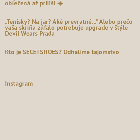
oblečená až príliš! ☀️
„Tenisky? Na jar? Aké prevratné...“ Alebo prečo
vaša skriňa zúfalo potrebuje upgrade v štýle
Devil Wears Prada
Kto je SECETSHOES? Odhalíme tajomstvo
Instagram