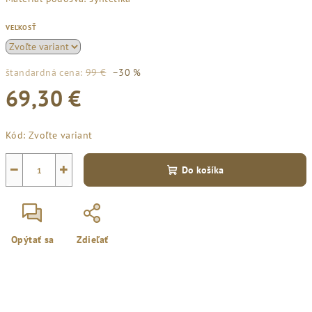
VEĽKOSŤ
štandardná cena:
99 €
–30 %
69,30 €
Jednotková
Kód:
Zvoľte variant
cena:
−
+
Do košíka
Opýtať sa
Zdieľať