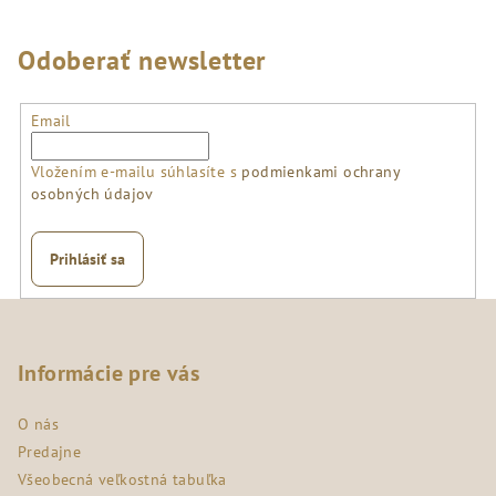
Odoberať newsletter
Email
Vložením e-mailu súhlasíte s
podmienkami ochrany
osobných údajov
Prihlásiť sa
Z
á
p
Informácie pre vás
ä
O nás
t
Predajne
i
Všeobecná veľkostná tabuľka