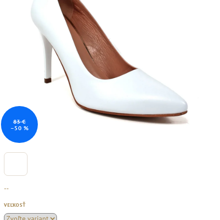
83 €
–50 %
--
VEĽKOSŤ