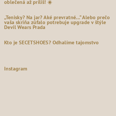
oblečená až príliš! ☀️
„Tenisky? Na jar? Aké prevratné...“ Alebo prečo
vaša skriňa zúfalo potrebuje upgrade v štýle
Devil Wears Prada
Kto je SECETSHOES? Odhalíme tajomstvo
Instagram