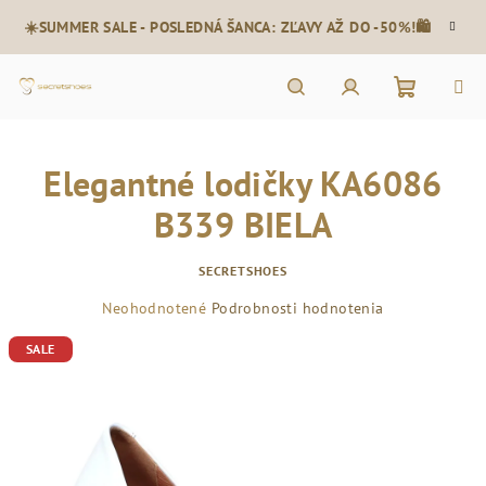
Prejsť
☀️SUMMER SALE - POSLEDNÁ ŠANCA: ZĽAVY AŽ DO -50%!🛍️
na
obsah
Nákupn
Hľadať
Prihlásenie
Elegantné lodičky KA6086
košík
B339 BIELA
SECRETSHOES
Priemerné
Neohodnotené
Podrobnosti hodnotenia
hodnotenie
SALE
produktu
je
0,0
z
5
hviezdičiek.