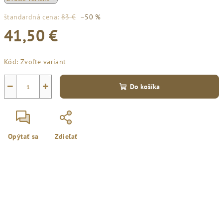
štandardná cena:
83 €
–50 %
41,50 €
Jednotková
Kód:
Zvoľte variant
cena:
−
+
Do košíka
Opýtať sa
Zdieľať