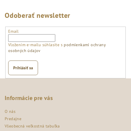
Odoberať newsletter
Email
Vložením e-mailu súhlasíte s
podmienkami ochrany
osobných údajov
Prihlásiť sa
Z
á
p
Informácie pre vás
ä
O nás
t
Predajne
i
Všeobecná veľkostná tabuľka