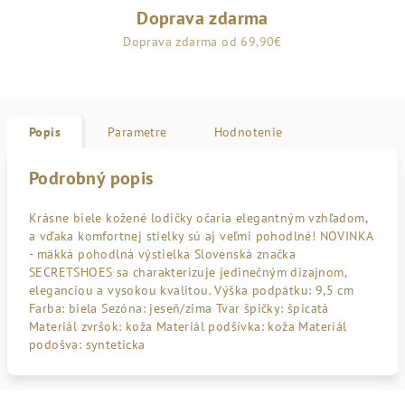
Doprava zdarma
Doprava zdarma od 69,90€
Popis
Parametre
Hodnotenie
Podrobný popis
Krásne biele kožené lodičky očaria elegantným vzhľadom,
a vďaka komfortnej stielky sú aj veľmi pohodlné! NOVINKA
- mäkká pohodlná výstielka Slovenská značka
SECRETSHOES sa charakterizuje jedinečným dizajnom,
eleganciou a vysokou kvalitou. Výška podpätku: 9,5 cm
Farba: biela Sezóna: jeseň/zima Tvar špičky: špicatá
Materiál zvršok: koža Materiál podšívka: koža Materiál
podošva: synteticka