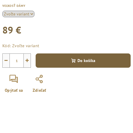
VEĽKOSŤ DÁMY
89 €
Jednotková
Kód:
Zvoľte variant
cena:
−
+
Do košíka
Opýtať sa
Zdieľať