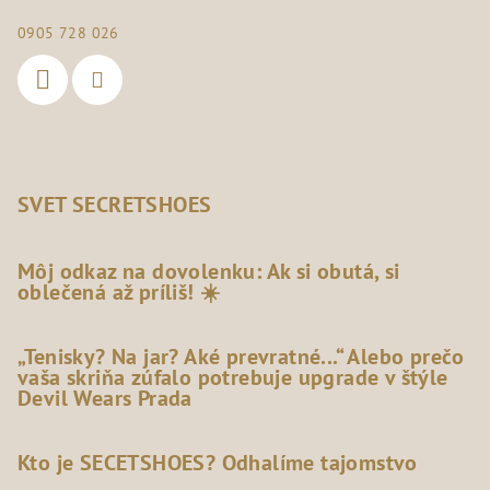
0905 728 026
SVET SECRETSHOES
Môj odkaz na dovolenku: Ak si obutá, si
oblečená až príliš! ☀️
„Tenisky? Na jar? Aké prevratné...“ Alebo prečo
vaša skriňa zúfalo potrebuje upgrade v štýle
Devil Wears Prada
Kto je SECETSHOES? Odhalíme tajomstvo