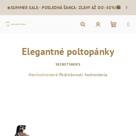
Prejsť
☀️SUMMER SALE - POSLEDNÁ ŠANCA: ZĽAVY AŽ DO -50%!🛍️
na
obsah
Nákupn
Hľadať
Prihlásenie
Elegantné poltopánky
košík
SECRETSHOES
Priemerné
Neohodnotené
Podrobnosti hodnotenia
hodnotenie
produktu
je
0,0
z
5
hviezdičiek.