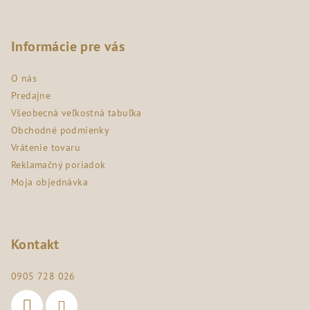
Z
á
p
Informácie pre vás
ä
O nás
t
Predajne
i
Všeobecná veľkostná tabuľka
e
Obchodné podmienky
Vrátenie tovaru
Reklamačný poriadok
Moja objednávka
Kontakt
0905 728 026