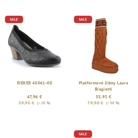
SALE
SALE
RIEKER 45061-00
Platformové čižmy Laura
Biagiotti
47,96 €
55,93 €
59,95 €
79,90 €
(–20 %)
(–30 %)
SALE