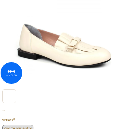
89 €
–50 %
--
VEĽKOSŤ