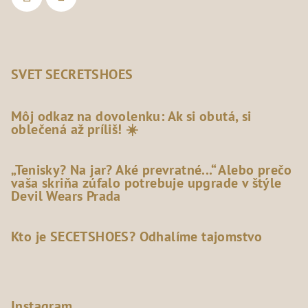
SVET SECRETSHOES
Môj odkaz na dovolenku: Ak si obutá, si
oblečená až príliš! ☀️
„Tenisky? Na jar? Aké prevratné...“ Alebo prečo
vaša skriňa zúfalo potrebuje upgrade v štýle
Devil Wears Prada
Kto je SECETSHOES? Odhalíme tajomstvo
Instagram