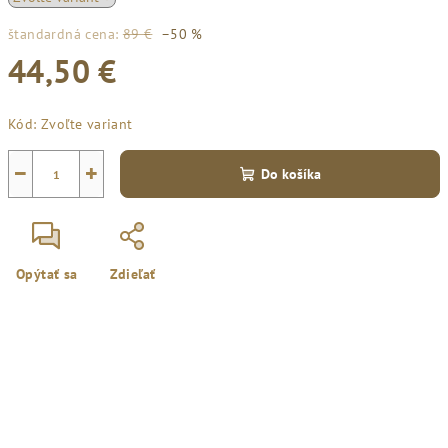
štandardná cena:
89 €
–50 %
44,50 €
Jednotková
Kód:
Zvoľte variant
cena:
−
+
Do košíka
Opýtať sa
Zdieľať