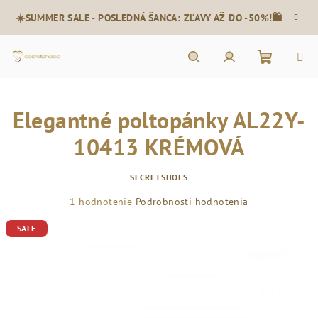
Prejsť
☀️SUMMER SALE - POSLEDNÁ ŠANCA: ZĽAVY AŽ DO -50%!🛍️
na
obsah
Nákupn
Hľadať
Prihlásenie
Elegantné poltopánky AL22Y-
košík
10413 KRÉMOVÁ
SECRETSHOES
Priemerné
1 hodnotenie
Podrobnosti hodnotenia
hodnotenie
SALE
produktu
je
4,0
z
5
hviezdičiek.