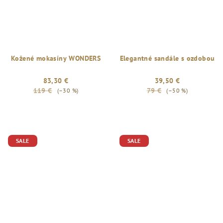
Kožené mokasíny WONDERS
Elegantné sandále s ozdobou
83,30 €
39,50 €
119 €
79 €
(–30 %)
(–50 %)
SALE
SALE