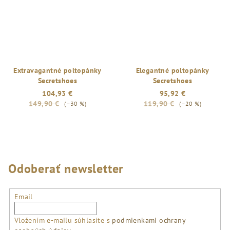
hviezdičiek.
Extravagantné poltopánky
Elegantné poltopánky
Secretshoes
Secretshoes
104,93 €
95,92 €
149,90 €
119,90 €
(–30 %)
(–20 %)
Odoberať newsletter
Email
Vložením e-mailu súhlasíte s
podmienkami ochrany