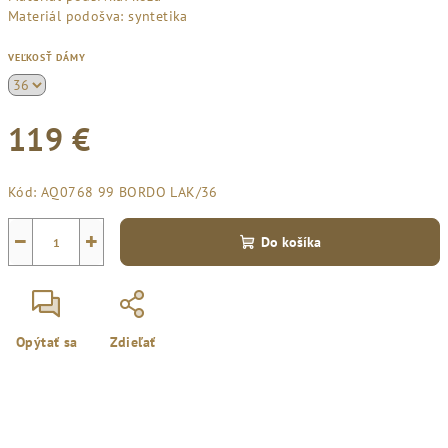
Materiál podošva: syntetika
VEĽKOSŤ DÁMY
119 €
Jednotková
Kód:
AQ0768 99 BORDO LAK/36
cena:
−
+
Do košíka
Opýtať sa
Zdieľať