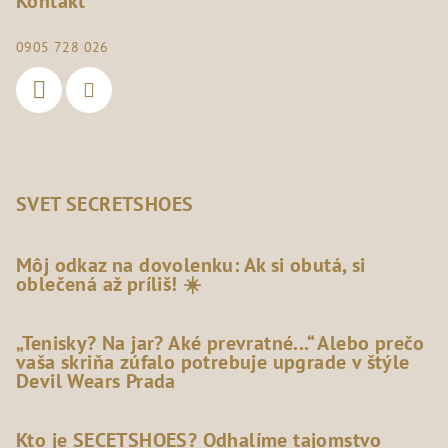
Kontakt
0905 728 026
SVET SECRETSHOES
Môj odkaz na dovolenku: Ak si obutá, si
oblečená až príliš! ☀️
„Tenisky? Na jar? Aké prevratné...“ Alebo prečo
vaša skriňa zúfalo potrebuje upgrade v štýle
Devil Wears Prada
Kto je SECETSHOES? Odhalíme tajomstvo