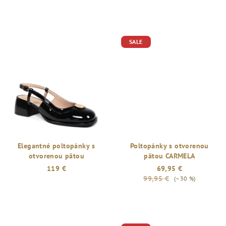
SALE
Elegantné poltopánky s
Poltopánky s otvorenou
otvorenou pätou
pätou CARMELA
119 €
69,95 €
99,95 €
(–30 %)