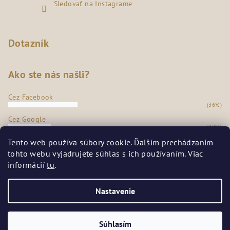
Sledovať na Instagrame
Dotazník
Ako ste nás našli?
Cez Facebook
(36%)
Cez Google
(22%)
Z našej predajne
Tento web používa súbory cookie. Ďalším prechádzaním
(35%)
tohto webu vyjadrujete súhlas s ich používaním. Viac
Odporúčanie známych
informácií
tu
.
(7%)
Počet hlasov:
273
Nastavenie
Copyright 2026
SECRETSHOES
. Všetky práva vyhradené.
Súhlasím