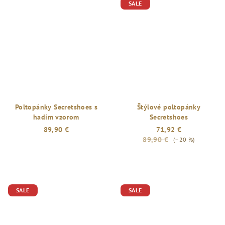
SALE
Poltopánky Secretshoes s
Štýlové poltopánky
hadím vzorom
Secretshoes
89,90 €
71,92 €
89,90 €
(–20 %)
Priemerné
hodnotenie
produktu
je
SALE
SALE
5,0
z
5