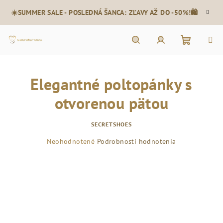
Prejsť
☀️SUMMER SALE - POSLEDNÁ ŠANCA: ZĽAVY AŽ DO -50%!🛍️
na
obsah
Nákupn
Hľadať
Prihlásenie
Elegantné poltopánky s
košík
otvorenou pätou
SECRETSHOES
Priemerné
Neohodnotené
Podrobnosti hodnotenia
hodnotenie
produktu
je
0,0
z
5
hviezdičiek.