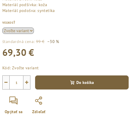
Materiál podšívka: koža
Materiál podošva: syntetika
VEĽKOSŤ
štandardná cena:
99 €
–30 %
69,30 €
Jednotková
Kód:
Zvoľte variant
cena:
−
+
Do košíka
Opýtať sa
Zdieľať