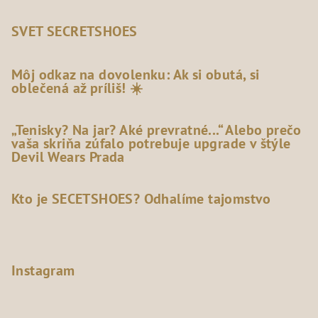
SVET SECRETSHOES
Môj odkaz na dovolenku: Ak si obutá, si
oblečená až príliš! ☀️
„Tenisky? Na jar? Aké prevratné...“ Alebo prečo
vaša skriňa zúfalo potrebuje upgrade v štýle
Devil Wears Prada
Kto je SECETSHOES? Odhalíme tajomstvo
Instagram