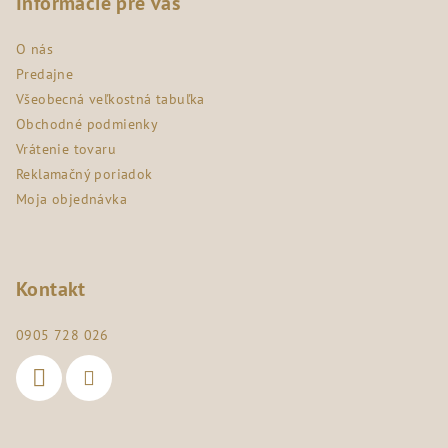
p
Informácie pre vás
ä
O nás
t
Predajne
i
Všeobecná veľkostná tabuľka
e
Obchodné podmienky
Vrátenie tovaru
Reklamačný poriadok
Moja objednávka
Kontakt
0905 728 026