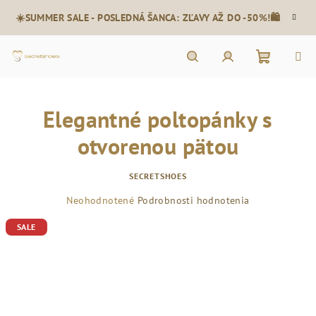
Prejsť
☀️SUMMER SALE - POSLEDNÁ ŠANCA: ZĽAVY AŽ DO -50%!🛍️
na
obsah
Nákupn
Hľadať
Prihlásenie
Elegantné poltopánky s
košík
otvorenou pätou
SECRETSHOES
Priemerné
Neohodnotené
Podrobnosti hodnotenia
hodnotenie
SALE
produktu
je
0,0
z
5
hviezdičiek.