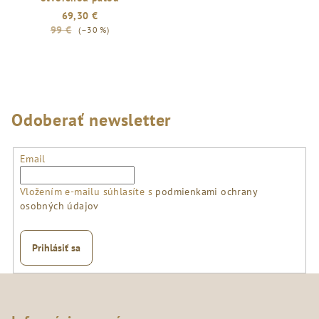
69,30 €
99 €
(–30 %)
Odoberať newsletter
Email
Vložením e-mailu súhlasíte s
podmienkami ochrany
osobných údajov
Prihlásiť sa
Z
á