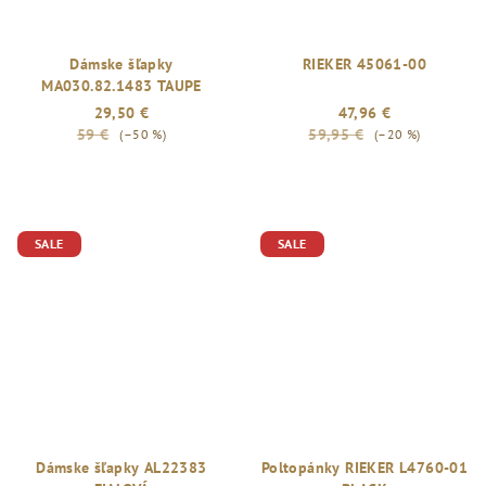
Dámske šľapky
RIEKER 45061-00
MA030.82.1483 TAUPE
29,50 €
47,96 €
59 €
59,95 €
(–50 %)
(–20 %)
SALE
SALE
Dámske šľapky AL22383
Poltopánky RIEKER L4760-01