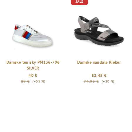
SALE
Dámske tenisky PM136-796
Dámske sandále Rieker
SILVER
40 €
52,45 €
89 €
74,95 €
(–55 %)
(–30 %)