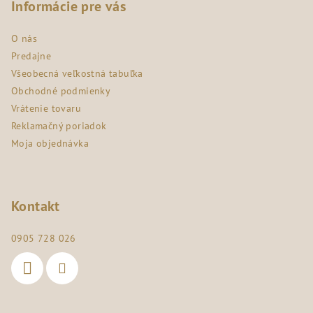
p
Informácie pre vás
ä
O nás
t
Predajne
i
Všeobecná veľkostná tabuľka
e
Obchodné podmienky
Vrátenie tovaru
Reklamačný poriadok
Moja objednávka
Kontakt
0905 728 026