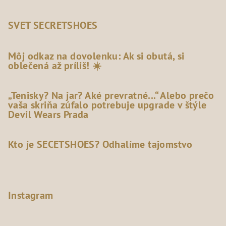
SVET SECRETSHOES
Môj odkaz na dovolenku: Ak si obutá, si
oblečená až príliš! ☀️
„Tenisky? Na jar? Aké prevratné...“ Alebo prečo
vaša skriňa zúfalo potrebuje upgrade v štýle
Devil Wears Prada
Kto je SECETSHOES? Odhalíme tajomstvo
Instagram