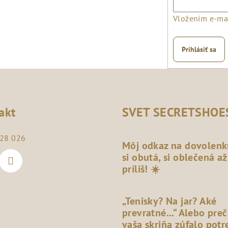
Vložením e-mai
Prihlásiť sa
akt
SVET SECRETSHOE
28 026
Môj odkaz na dovolenk
si obutá, si oblečená až
príliš! ☀️
„Tenisky? Na jar? Aké
prevratné...“ Alebo pre
vaša skriňa zúfalo potr