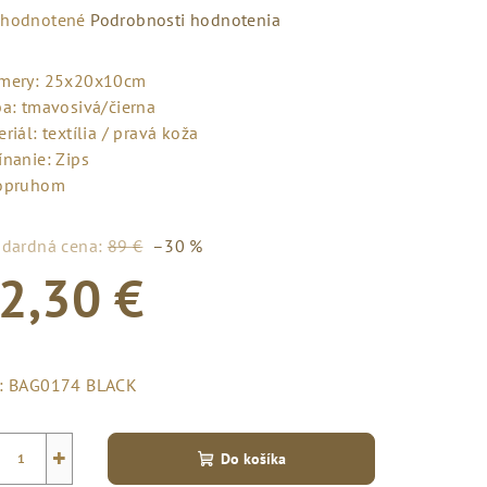
emerné
hodnotené
Podrobnosti hodnotenia
notenie
duktu
mery: 25x20x10cm
ba: tmavosivá/čierna
riál: textília / pravá koža
ínanie: Zips
opruhom
zdičiek.
ndardná cena:
89 €
–30 %
2,30 €
notková
a:
:
BAG0174 BLACK
+
Do košíka