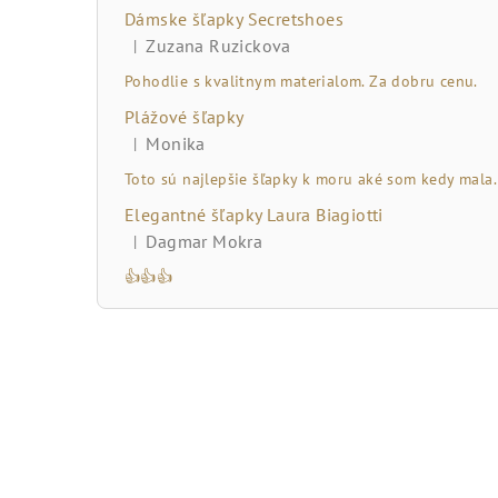
č
Dámske šľapky Secretshoes
n
Zuzana Ruzickova
|
Hodnotenie produktu je 5 z 5 hviezdičiek.
ý
Pohodlie s kvalitnym materialom. Za dobru cenu.
Plážové šľapky
p
Monika
|
Hodnotenie produktu je 5 z 5 hviezdičiek.
a
Toto sú najlepšie šľapky k moru aké som kedy mala.
n
Elegantné šľapky Laura Biagiotti
Dagmar Mokra
|
e
Hodnotenie produktu je 5 z 5 hviezdičiek.
👍👍👍
l