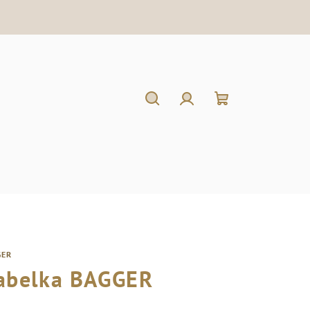
Hľadať
Prihlásenie
Nákupný
košík
GER
abelka BAGGER