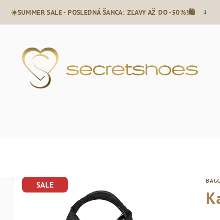
☀️SUMMER SALE - POSLEDNÁ ŠANCA: ZĽAVY AŽ DO -50%!🛍️
BAG
SALE
K