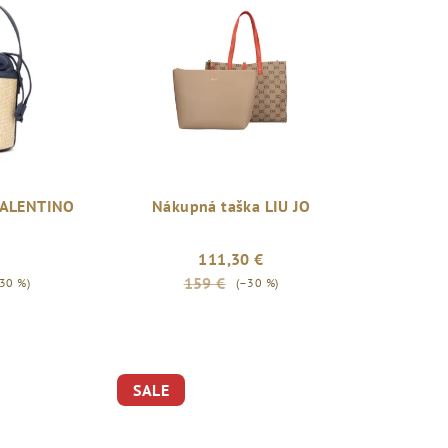
VALENTINO
Nákupná taška LIU JO
111,30 €
159 €
30 %)
(–30 %)
SALE