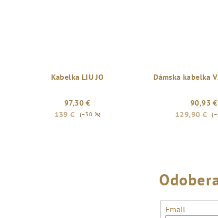
Kabelka LIU JO
Dámska kabelka 
97,30 €
90,93 €
139 €
129,90 €
(–30 %)
(–
Odobera
Email