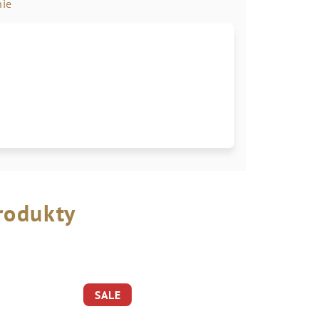
ie
rodukty
SALE