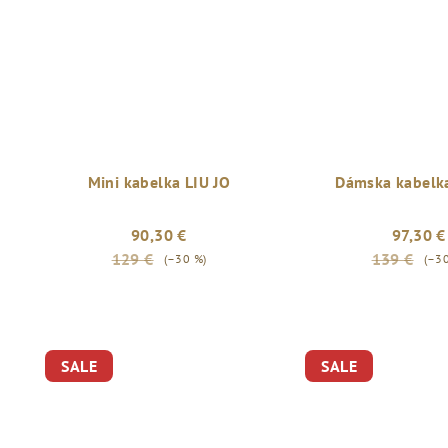
Mini kabelka LIU JO
Dámska kabelka
90,30 €
97,30 €
129 €
139 €
(–30 %)
(–3
SALE
SALE