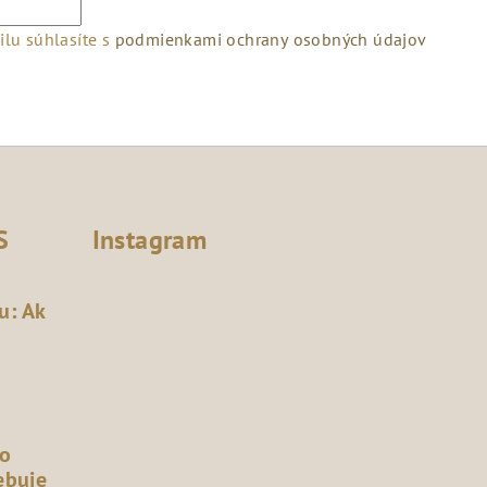
lu súhlasíte s
podmienkami ochrany osobných údajov
S
Instagram
u: Ak
čo
ebuje