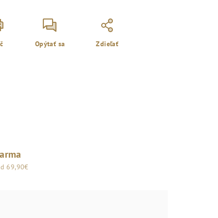
ač
Opýtať sa
Zdieľať
darma
od 69,90€