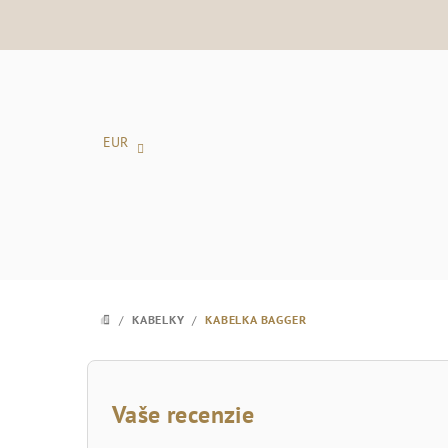
Prejsť
na
obsah
EUR
/
KABELKY
/
KABELKA BAGGER
DOMOV
B
o
Vaše recenzie