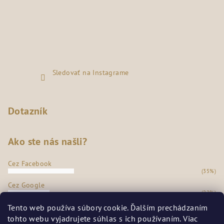
Sledovať na Instagrame
Dotazník
Ako ste nás našli?
Cez Facebook
(35%)
Cez Google
(22%)
Z našej predajne
Tento web používa súbory cookie. Ďalším prechádzaním
(36%)
tohto webu vyjadrujete súhlas s ich používaním. Viac