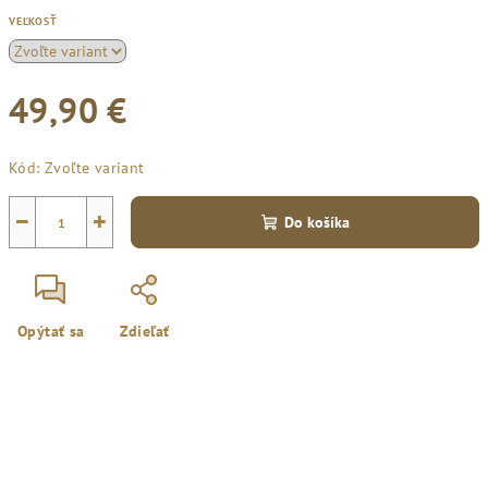
VEĽKOSŤ
49,90 €
Jednotková
Kód:
Zvoľte variant
cena:
−
+
Do košíka
Opýtať sa
Zdieľať