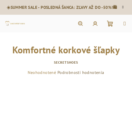
Prejsť
☀️SUMMER SALE - POSLEDNÁ ŠANCA: ZĽAVY AŽ DO -50%!🛍️
na
obsah
Nákupn
Hľadať
Prihlásenie
Komfortné korkové šľapky
košík
SECRETSHOES
Priemerné
Neohodnotené
Podrobnosti hodnotenia
hodnotenie
produktu
je
0,0
z
5
hviezdičiek.