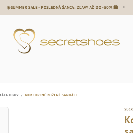
☀️SUMMER SALE - POSLEDNÁ ŠANCA: ZĽAVY AŽ DO -50%!🛍️
MÁCA OBUV
/
KOMFORTNÉ KOŽENÉ SANDÁLE
SEC
K
s