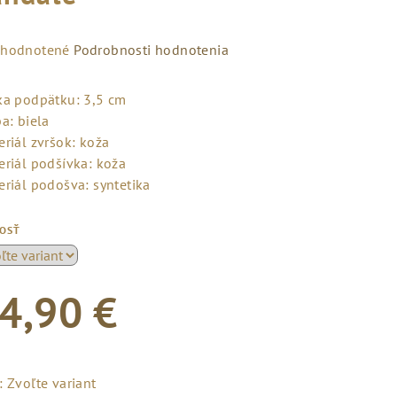
emerné
hodnotené
Podrobnosti hodnotenia
notenie
duktu
ka podpätku: 3,5 cm
a: biela
eriál zvršok: koža
eriál podšívka: koža
eriál podošva: syntetika
zdičiek.
KOSŤ
4,90 €
notková
a:
:
Zvoľte variant