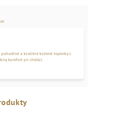
ie
 pohodlné a kvalitné kožené topánky s
lny komfort pri chôdzi.
rodukty