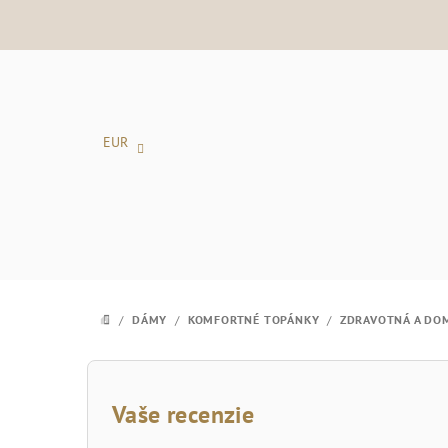
Prejsť
na
obsah
EUR
/
DÁMY
/
KOMFORTNÉ TOPÁNKY
/
ZDRAVOTNÁ A DO
DOMOV
B
o
Vaše recenzie