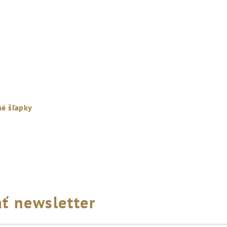
é šľapky
ť newsletter