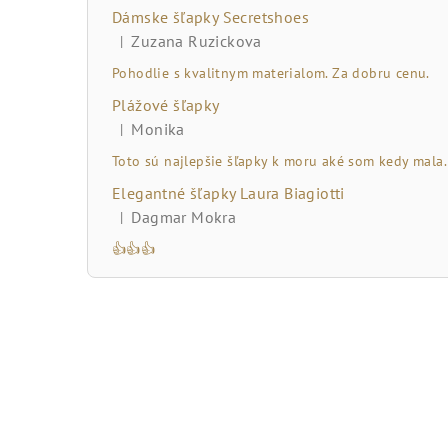
č
Dámske šľapky Secretshoes
n
Zuzana Ruzickova
|
Hodnotenie produktu je 5 z 5 hviezdičiek.
ý
Pohodlie s kvalitnym materialom. Za dobru cenu.
Plážové šľapky
p
Monika
|
Hodnotenie produktu je 5 z 5 hviezdičiek.
a
Toto sú najlepšie šľapky k moru aké som kedy mala.
n
Elegantné šľapky Laura Biagiotti
Dagmar Mokra
|
e
Hodnotenie produktu je 5 z 5 hviezdičiek.
👍👍👍
l