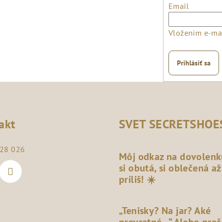
Email
Vložením e-mai
Prihlásiť sa
akt
SVET SECRETSHOE
28 026
Môj odkaz na dovolenk
si obutá, si oblečená až
príliš! ☀️
„Tenisky? Na jar? Aké