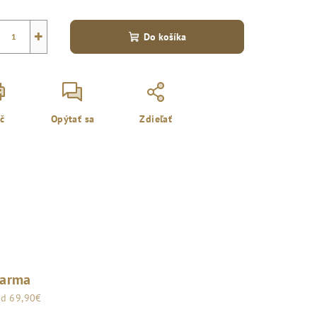
+
Do košíka
ač
Opýtať sa
Zdieľať
darma
od 69,90€