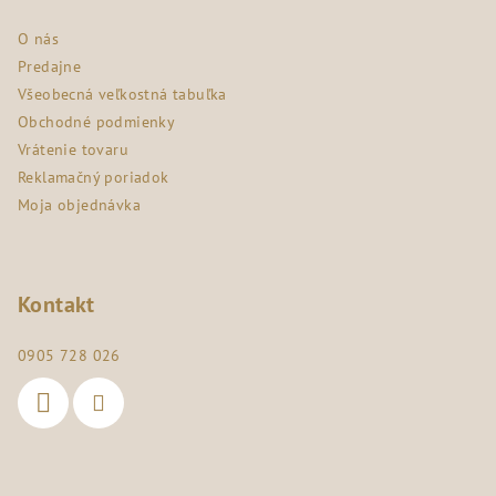
ä
O nás
t
Predajne
i
Všeobecná veľkostná tabuľka
e
Obchodné podmienky
Vrátenie tovaru
Reklamačný poriadok
Moja objednávka
Kontakt
0905 728 026