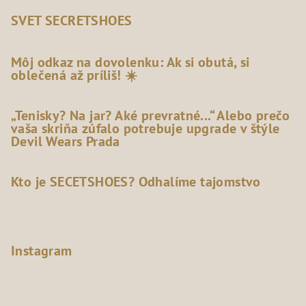
SVET SECRETSHOES
Môj odkaz na dovolenku: Ak si obutá, si
oblečená až príliš! ☀️
„Tenisky? Na jar? Aké prevratné...“ Alebo prečo
vaša skriňa zúfalo potrebuje upgrade v štýle
Devil Wears Prada
Kto je SECETSHOES? Odhalíme tajomstvo
Instagram