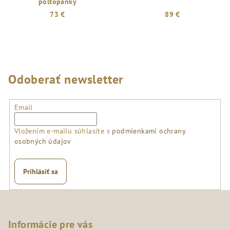
poltopánky
73 €
89 €
Odoberať newsletter
Email
Vložením e-mailu súhlasíte s
podmienkami ochrany
osobných údajov
Prihlásiť sa
Z
á
p
Informácie pre vás