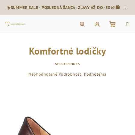
Prejsť
☀️SUMMER SALE - POSLEDNÁ ŠANCA: ZĽAVY AŽ DO -50%!🛍️
na
obsah
Nákupn
Hľadať
Prihlásenie
Komfortné lodičky
košík
SECRETSHOES
Priemerné
Neohodnotené
Podrobnosti hodnotenia
hodnotenie
produktu
je
0,0
z
5
hviezdičiek.