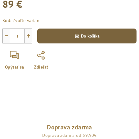
89 €
Jednotková
Kód:
Zvoľte variant
cena:
−
+
Do košíka
Opýtať sa
Zdieľať
Doprava zdarma
Doprava zdarma od 69,90€