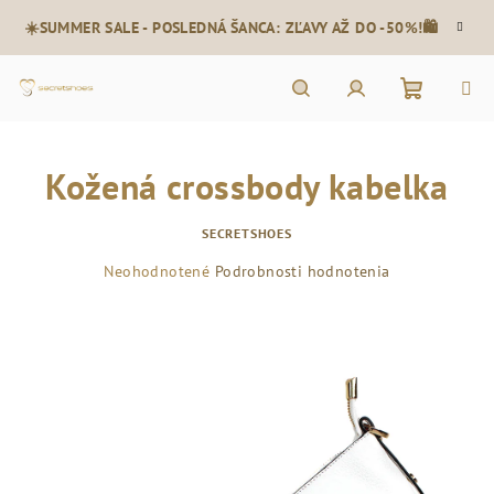
Prejsť
☀️SUMMER SALE - POSLEDNÁ ŠANCA: ZĽAVY AŽ DO -50%!🛍️
na
obsah
Nákupn
Hľadať
Prihlásenie
Kožená crossbody kabelka
košík
SECRETSHOES
Priemerné
Neohodnotené
Podrobnosti hodnotenia
hodnotenie
produktu
je
0,0
z
5
hviezdičiek.