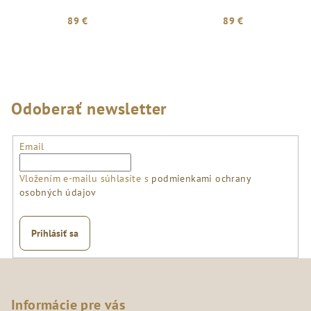
89 €
89 €
Odoberať newsletter
Email
Vložením e-mailu súhlasíte s
podmienkami ochrany
osobných údajov
Prihlásiť sa
Z
á
p
Informácie pre vás