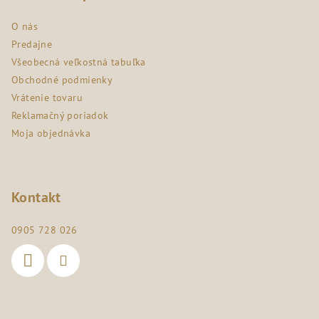
ä
O nás
t
Predajne
i
Všeobecná veľkostná tabuľka
e
Obchodné podmienky
Vrátenie tovaru
Reklamačný poriadok
Moja objednávka
Kontakt
0905 728 026