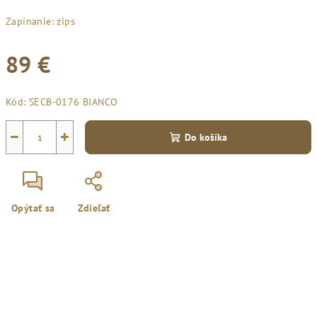
Zapínanie: zips
89 €
Jednotková
Kód:
SECB-0176 BIANCO
cena:
−
+
Do košíka
Opýtať sa
Zdieľať