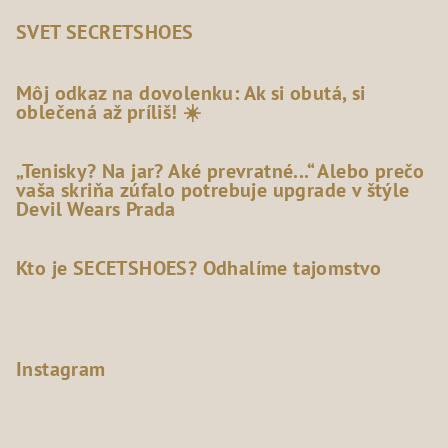
SVET SECRETSHOES
Môj odkaz na dovolenku: Ak si obutá, si
oblečená až príliš! ☀️
„Tenisky? Na jar? Aké prevratné...“ Alebo prečo
vaša skriňa zúfalo potrebuje upgrade v štýle
Devil Wears Prada
Kto je SECETSHOES? Odhalíme tajomstvo
Instagram