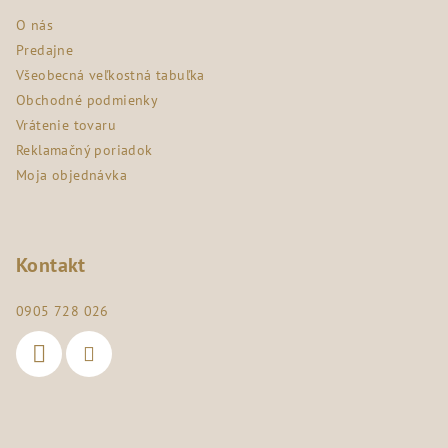
ä
O nás
t
Predajne
i
Všeobecná veľkostná tabuľka
e
Obchodné podmienky
Vrátenie tovaru
Reklamačný poriadok
Moja objednávka
Kontakt
0905 728 026