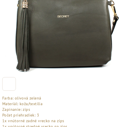
Farba: olivová zelená
Materiál: koža/textília
Zapínanie: zips
Počet priehradiek: 3
1x vnútorné zadné vrecko na zips
1x vnútorné stredné vrecko na zips