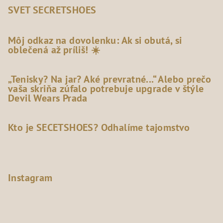
SVET SECRETSHOES
Môj odkaz na dovolenku: Ak si obutá, si
oblečená až príliš! ☀️
„Tenisky? Na jar? Aké prevratné...“ Alebo prečo
vaša skriňa zúfalo potrebuje upgrade v štýle
Devil Wears Prada
Kto je SECETSHOES? Odhalíme tajomstvo
Instagram