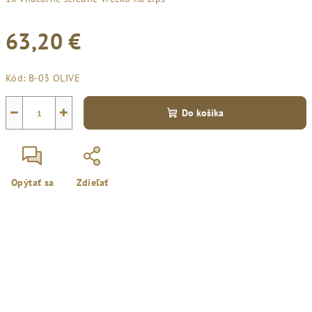
63,20 €
Jednotková
Kód:
B-03 OLIVE
cena:
−
+
Do košíka
Opýtať sa
Zdieľať