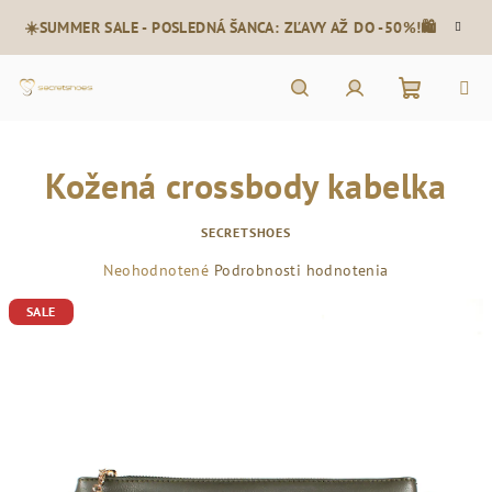
Prejsť
☀️SUMMER SALE - POSLEDNÁ ŠANCA: ZĽAVY AŽ DO -50%!🛍️
na
obsah
Nákupn
Hľadať
Prihlásenie
Kožená crossbody kabelka
košík
SECRETSHOES
Priemerné
Neohodnotené
Podrobnosti hodnotenia
hodnotenie
SALE
produktu
je
0,0
z
5
hviezdičiek.