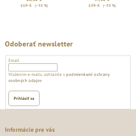
119 €
139 €
(–30 %)
(–30 %)
Odoberať newsletter
Email
Vložením e-mailu súhlasíte s
podmienkami ochrany
osobných údajov
Prihlásiť sa
Z
á
p
Informácie pre vás