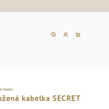
Hľadať
Prihlásenie
Nákupný
košík
RETSHOES
ožená kabelka SECRET