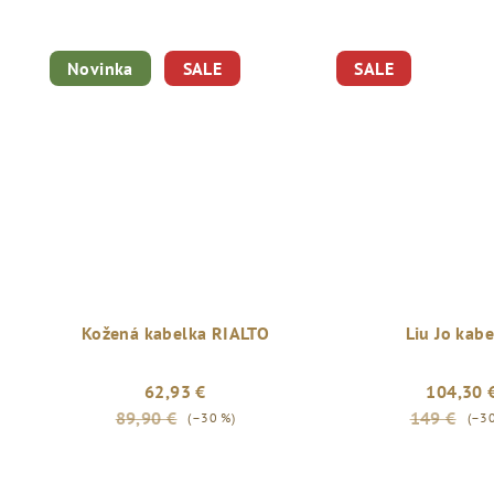
Novinka
SALE
SALE
Kožená kabelka RIALTO
Liu Jo kab
62,93 €
104,30 
89,90 €
149 €
(–30 %)
(–3