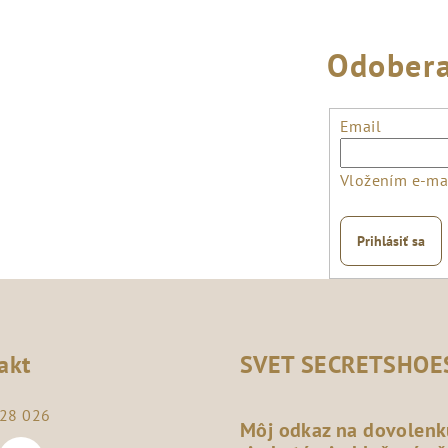
Odobera
Email
Vložením e-mai
Prihlásiť sa
akt
SVET SECRETSHOE
28 026
Môj odkaz na dovolenk