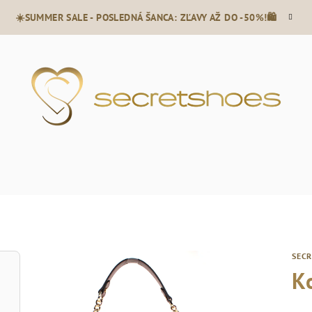
☀️SUMMER SALE - POSLEDNÁ ŠANCA: ZĽAVY AŽ DO -50%!🛍️
SEC
K