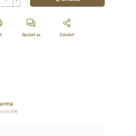
ač
Opýtať sa
Zdieľať
darma
od 69,90€