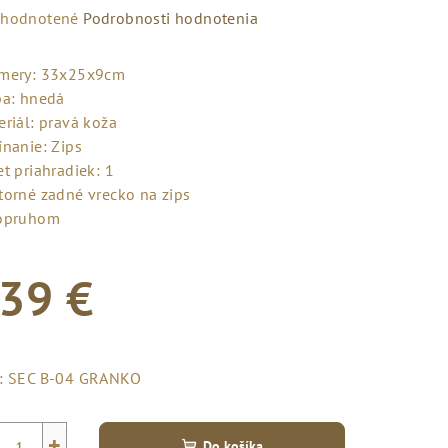
emerné
hodnotené
Podrobnosti hodnotenia
notenie
duktu
mery: 33x25x9cm
ba: hnedá
eriál: pravá koža
ínanie: Zips
t priahradiek: 1
zdičiek.
torné zadné vrecko na zips
opruhom
39 €
notková
a:
:
SEC B-04 GRANKO
+
Do košíka