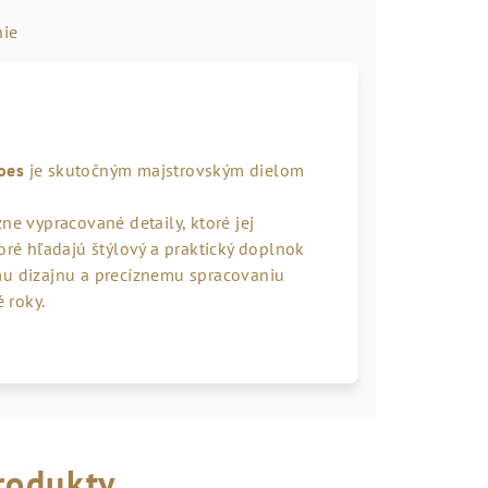
ie
oes
je skutočným majstrovským dielom
ne vypracované detaily, ktoré jej
oré hľadajú štýlový a praktický doplnok
mu dizajnu a precíznemu spracovaniu
 roky.
rodukty