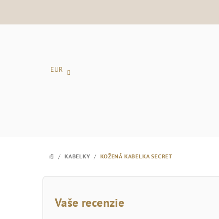
Prejsť
na
obsah
EUR
/
KABELKY
/
KOŽENÁ KABELKA SECRET
DOMOV
B
o
Vaše recenzie