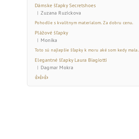
č
Dámske šľapky Secretshoes
n
Zuzana Ruzickova
|
Hodnotenie produktu je 5 z 5 hviezdičiek.
ý
Pohodlie s kvalitnym materialom. Za dobru cenu.
Plážové šľapky
p
Monika
|
Hodnotenie produktu je 5 z 5 hviezdičiek.
a
Toto sú najlepšie šľapky k moru aké som kedy mala.
n
Elegantné šľapky Laura Biagiotti
Dagmar Mokra
|
e
Hodnotenie produktu je 5 z 5 hviezdičiek.
👍👍👍
l