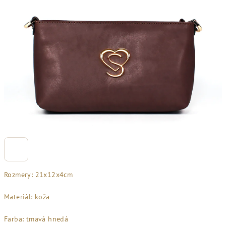
Rozmery: 21x12x4cm
Materiál: koža
Farba: tmavá hnedá