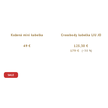
Kožená mini kabelka
Crossbody kabelka LIU JO
49 €
125,30 €
179 €
(–30 %)
SALE