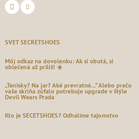
SVET SECRETSHOES
Môj odkaz na dovolenku: Ak si obutá, si
oblečená až príliš! ☀️
„Tenisky? Na jar? Aké prevratné...“ Alebo prečo
vaša skriňa zúfalo potrebuje upgrade v štýle
Devil Wears Prada
Kto je SECETSHOES? Odhalíme tajomstvo