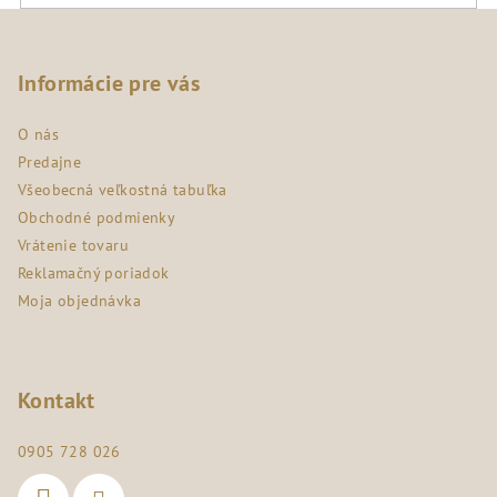
Z
á
p
Informácie pre vás
ä
O nás
t
Predajne
i
Všeobecná veľkostná tabuľka
e
Obchodné podmienky
Vrátenie tovaru
Reklamačný poriadok
Moja objednávka
Kontakt
0905 728 026