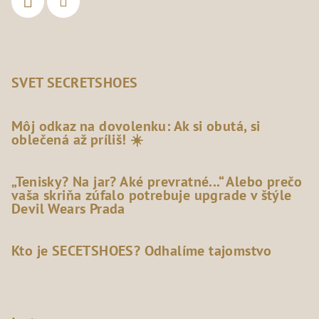
SVET SECRETSHOES
Môj odkaz na dovolenku: Ak si obutá, si
oblečená až príliš! ☀️
„Tenisky? Na jar? Aké prevratné...“ Alebo prečo
vaša skriňa zúfalo potrebuje upgrade v štýle
Devil Wears Prada
Kto je SECETSHOES? Odhalíme tajomstvo