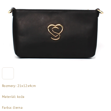
Rozmery: 21x12x4cm
Materiál: koža
Farba: čierna