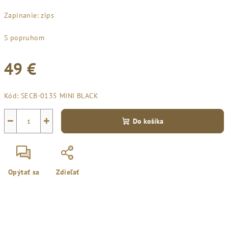
Zapínanie: zips
S popruhom
49 €
Jednotková
Kód:
SECB-0135 MINI BLACK
cena:
−
+
Do košíka
Opýtať sa
Zdieľať