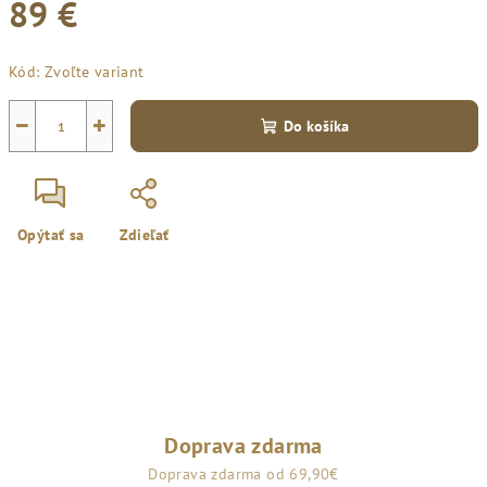
89 €
Jednotková
Kód:
Zvoľte variant
cena:
−
+
Do košíka
Opýtať sa
Zdieľať
Doprava zdarma
Doprava zdarma od 69,90€