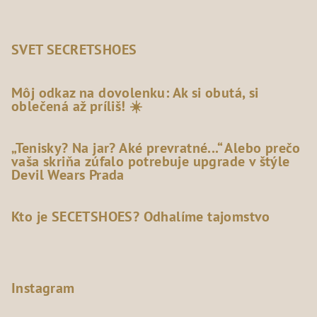
SVET SECRETSHOES
Môj odkaz na dovolenku: Ak si obutá, si
oblečená až príliš! ☀️
„Tenisky? Na jar? Aké prevratné...“ Alebo prečo
vaša skriňa zúfalo potrebuje upgrade v štýle
Devil Wears Prada
Kto je SECETSHOES? Odhalíme tajomstvo
Instagram