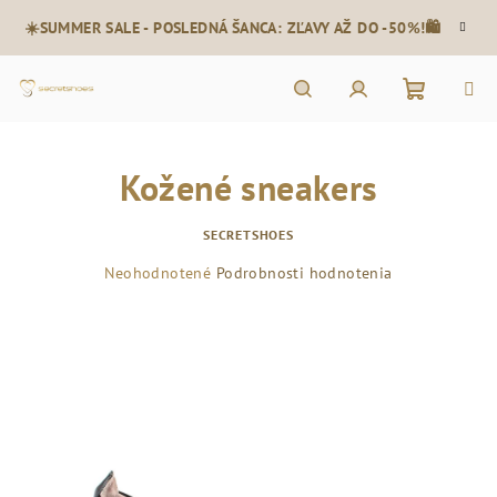
Prejsť
☀️SUMMER SALE - POSLEDNÁ ŠANCA: ZĽAVY AŽ DO -50%!🛍️
na
obsah
Nákupn
Hľadať
Prihlásenie
Kožené sneakers
košík
SECRETSHOES
Priemerné
Neohodnotené
Podrobnosti hodnotenia
hodnotenie
produktu
je
0,0
z
5
hviezdičiek.