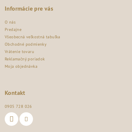
á
p
Informácie pre vás
ä
O nás
t
Predajne
i
Všeobecná veľkostná tabuľka
e
Obchodné podmienky
Vrátenie tovaru
Reklamačný poriadok
Moja objednávka
Kontakt
0905 728 026