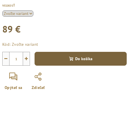
VEĽKOSŤ
89 €
Jednotková
Kód:
Zvoľte variant
cena:
−
+
Do košíka
Opýtať sa
Zdieľať