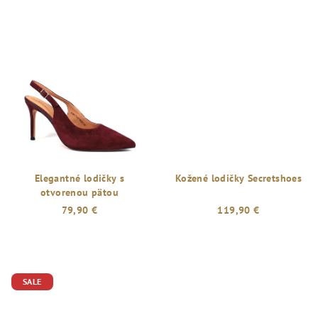
Elegantné lodičky s
Kožené lodičky Secretshoes
otvorenou pätou
79,90 €
119,90 €
SALE