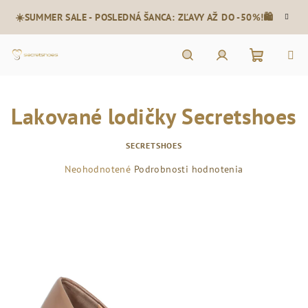
Prejsť
☀️SUMMER SALE - POSLEDNÁ ŠANCA: ZĽAVY AŽ DO -50%!🛍️
na
obsah
Nákupn
Hľadať
Prihlásenie
Lakované lodičky Secretshoes
košík
SECRETSHOES
Priemerné
Neohodnotené
Podrobnosti hodnotenia
hodnotenie
produktu
je
0,0
z
5
hviezdičiek.