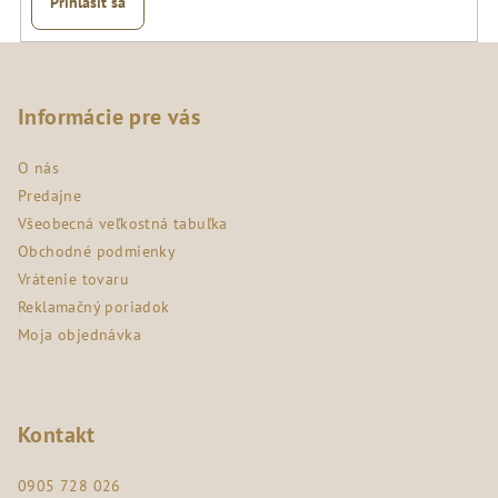
Prihlásiť sa
Z
á
p
Informácie pre vás
ä
O nás
t
Predajne
i
Všeobecná veľkostná tabuľka
e
Obchodné podmienky
Vrátenie tovaru
Reklamačný poriadok
Moja objednávka
Kontakt
0905 728 026