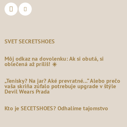
SVET SECRETSHOES
Môj odkaz na dovolenku: Ak si obutá, si
oblečená až príliš! ☀️
„Tenisky? Na jar? Aké prevratné...“ Alebo prečo
vaša skriňa zúfalo potrebuje upgrade v štýle
Devil Wears Prada
Kto je SECETSHOES? Odhalíme tajomstvo