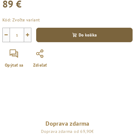
89 €
Jednotková
Kód:
Zvoľte variant
cena:
−
+
Do košíka
Opýtať sa
Zdieľať
Doprava zdarma
Doprava zdarma od 69,90€