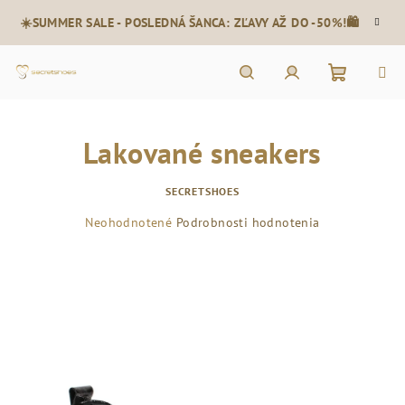
Prejsť
☀️SUMMER SALE - POSLEDNÁ ŠANCA: ZĽAVY AŽ DO -50%!🛍️
na
obsah
Nákupn
Hľadať
Prihlásenie
Lakované sneakers
košík
SECRETSHOES
Priemerné
Neohodnotené
Podrobnosti hodnotenia
hodnotenie
produktu
je
0,0
z
5
hviezdičiek.