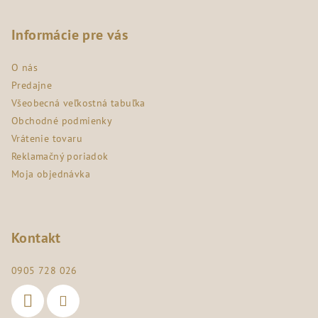
á
p
Informácie pre vás
ä
O nás
t
Predajne
i
Všeobecná veľkostná tabuľka
e
Obchodné podmienky
Vrátenie tovaru
Reklamačný poriadok
Moja objednávka
Kontakt
0905 728 026