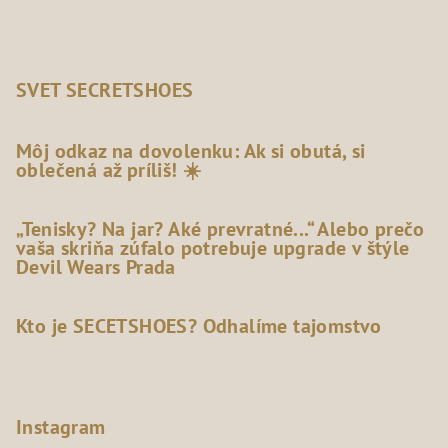
SVET SECRETSHOES
Môj odkaz na dovolenku: Ak si obutá, si
oblečená až príliš! ☀️
„Tenisky? Na jar? Aké prevratné...“ Alebo prečo
vaša skriňa zúfalo potrebuje upgrade v štýle
Devil Wears Prada
Kto je SECETSHOES? Odhalíme tajomstvo
Instagram