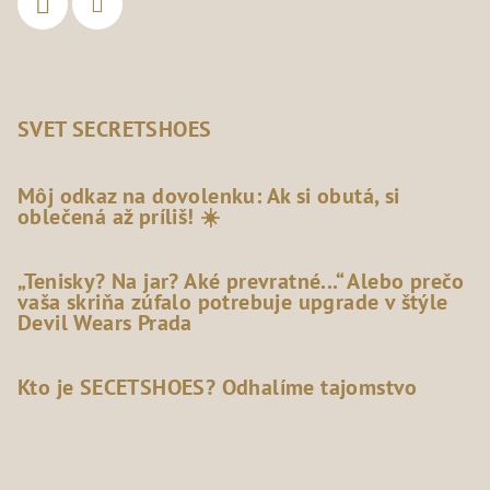
SVET SECRETSHOES
Môj odkaz na dovolenku: Ak si obutá, si
oblečená až príliš! ☀️
„Tenisky? Na jar? Aké prevratné...“ Alebo prečo
vaša skriňa zúfalo potrebuje upgrade v štýle
Devil Wears Prada
Kto je SECETSHOES? Odhalíme tajomstvo