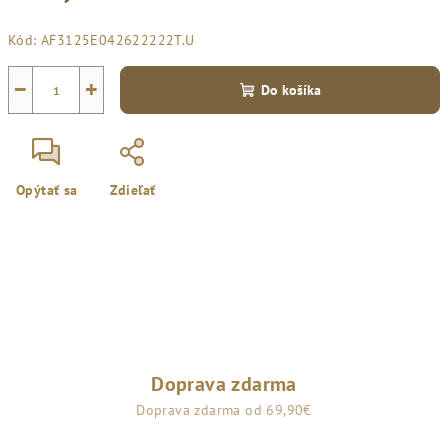
Jednotková
Kód:
AF3125E042622222T.U
cena:
−
+
Do košíka
Opýtať sa
Zdieľať
Doprava zdarma
Doprava zdarma od 69,90€