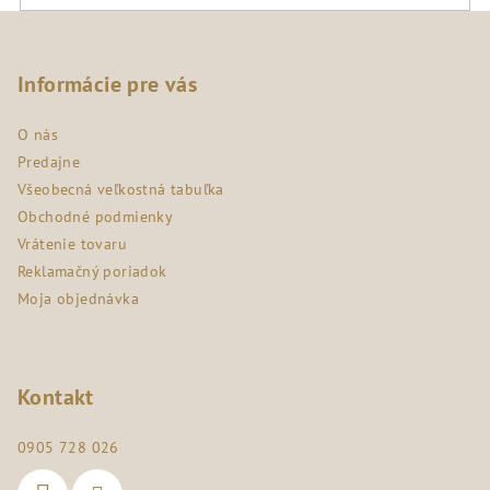
Z
á
p
Informácie pre vás
ä
O nás
t
Predajne
i
Všeobecná veľkostná tabuľka
e
Obchodné podmienky
Vrátenie tovaru
Reklamačný poriadok
Moja objednávka
Kontakt
0905 728 026