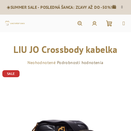
Prejsť
☀️SUMMER SALE - POSLEDNÁ ŠANCA: ZĽAVY AŽ DO -50%!🛍️
na
obsah
Nákupn
Hľadať
Prihlásenie
LIU JO Crossbody kabelka
košík
Priemerné
Neohodnotené
Podrobnosti hodnotenia
hodnotenie
SALE
produktu
je
0,0
z
5
hviezdičiek.