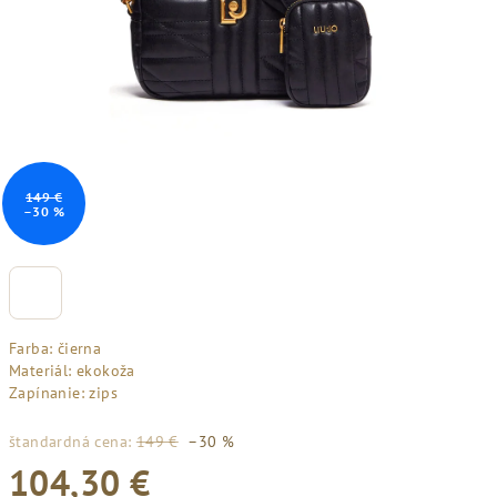
149 €
–30 %
Farba: čierna
Materiál: ekokoža
Zapínanie: zips
štandardná cena:
149 €
–30 %
104,30 €