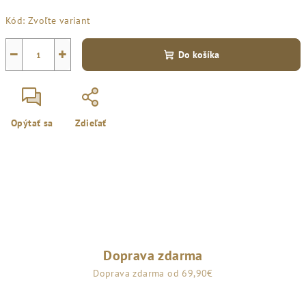
Jednotková
Kód:
Zvoľte variant
cena:
−
+
Do košíka
Opýtať sa
Zdieľať
Doprava zdarma
Doprava zdarma od 69,90€