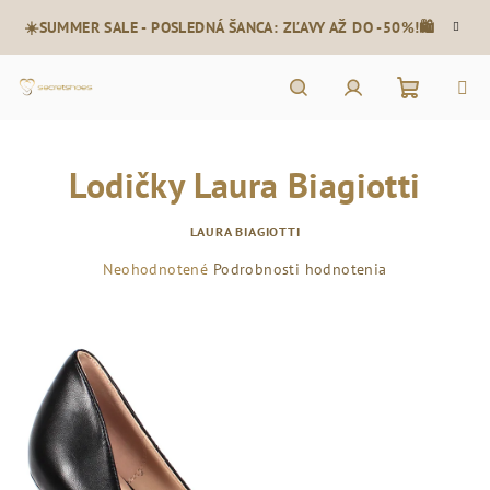
Prejsť
☀️SUMMER SALE - POSLEDNÁ ŠANCA: ZĽAVY AŽ DO -50%!🛍️
na
obsah
Nákupn
Hľadať
Prihlásenie
Lodičky Laura Biagiotti
košík
LAURA BIAGIOTTI
Priemerné
Neohodnotené
Podrobnosti hodnotenia
hodnotenie
produktu
je
0,0
z
5
hviezdičiek.