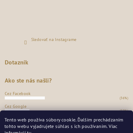
Sledovať na Instagrame
Dotazník
Ako ste nás našli?
Cez Facebook
(36%)
Cez Google
(22%)
Z našej predajne
Tento web používa súbory cookie. Ďalším prechádzaním
(35%)
tohto webu vyjadrujete súhlas s ich používaním. Viac
Odporúčanie známych
informácií
tu
.