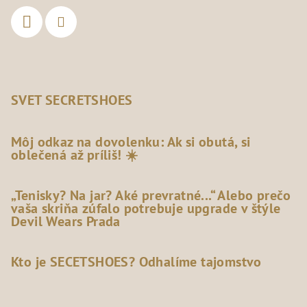
SVET SECRETSHOES
Môj odkaz na dovolenku: Ak si obutá, si
oblečená až príliš! ☀️
„Tenisky? Na jar? Aké prevratné...“ Alebo prečo
vaša skriňa zúfalo potrebuje upgrade v štýle
Devil Wears Prada
Kto je SECETSHOES? Odhalíme tajomstvo