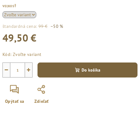
VEĽKOSŤ
štandardná cena:
99 €
–50 %
49,50 €
Jednotková
Kód:
Zvoľte variant
cena:
−
+
Do košíka
Opýtať sa
Zdieľať