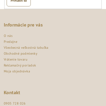
Prihlásiť sa
Z
á
p
Informácie pre vás
ä
O nás
t
Predajne
i
Všeobecná veľkostná tabuľka
e
Obchodné podmienky
Vrátenie tovaru
Reklamačný poriadok
Moja objednávka
Kontakt
0905 728 026