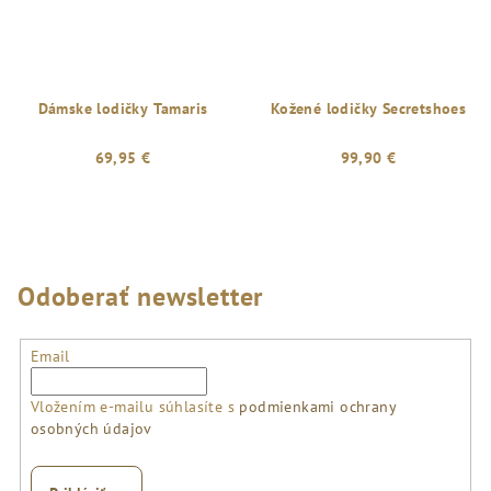
Dámske lodičky Tamaris
Kožené lodičky Secretshoes
69,95 €
99,90 €
Priemerné
hodnotenie
produktu
je
5,0
Odoberať newsletter
z
5
hviezdičiek.
Email
Vložením e-mailu súhlasíte s
podmienkami ochrany
osobných údajov