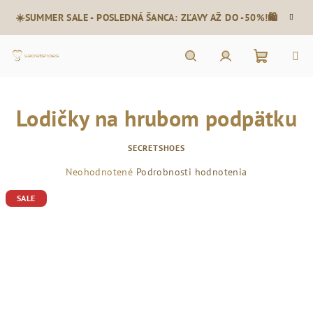
Prejsť
☀️SUMMER SALE - POSLEDNÁ ŠANCA: ZĽAVY AŽ DO -50%!🛍️
na
obsah
Nákupn
Hľadať
Prihlásenie
Lodičky na hrubom podpätku
košík
SECRETSHOES
Priemerné
Neohodnotené
Podrobnosti hodnotenia
hodnotenie
SALE
produktu
je
0,0
z
5
hviezdičiek.