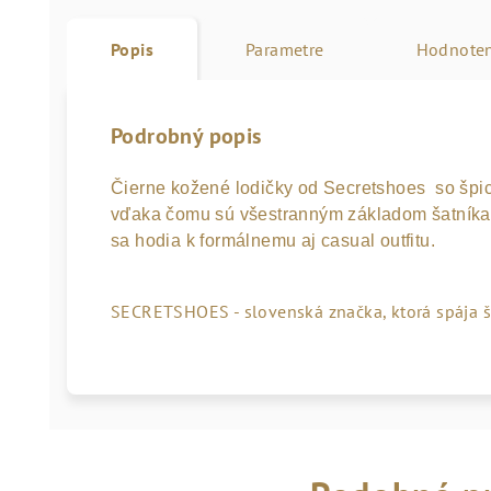
Popis
Parametre
Hodnoten
Podrobný popis
Čierne kožené lodičky od Secretshoes  so špi
vďaka čomu sú všestranným základom šatníka. 
sa hodia k formálnemu aj casual outfitu. 
SECRETSHOES - slovenská značka, ktorá spája š