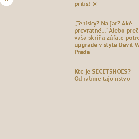
príliš! ☀️
„Tenisky? Na jar? Aké
prevratné...“ Alebo pre
vaša skriňa zúfalo potr
upgrade v štýle Devil 
Prada
Kto je SECETSHOES?
Odhalíme tajomstvo