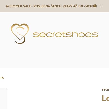
☀️SUMMER SALE - POSLEDNÁ ŠANCA: ZĽAVY AŽ DO -50%!🛍️
OES
SEC
L