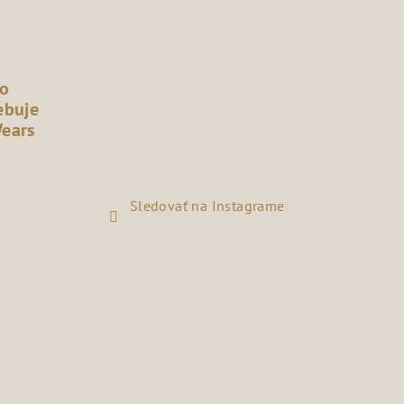
čo
ebuje
Wears
Sledovať na Instagrame