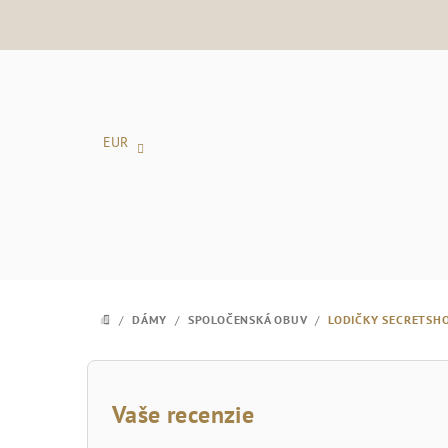
Prejsť
na
obsah
EUR
/
DÁMY
/
SPOLOČENSKÁ OBUV
/
LODIČKY SECRETSH
DOMOV
B
o
Vaše recenzie