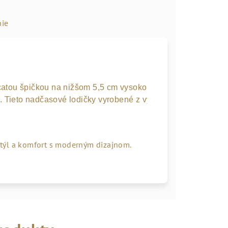
ie
catou špičkou na nižšom 5,5 cm vysokom opätku v sebe spája
Tieto nadčasové lodičky vyrobené z vysoko kvalitnej kože 
týl a komfort s moderným dizajnom.