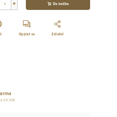
+
Do košíka
ač
Opýtať sa
Zdieľať
darma
od 69,90€