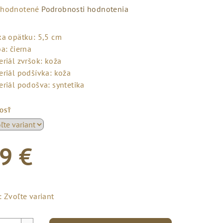
emerné
hodnotené
Podrobnosti hodnotenia
notenie
duktu
ka opätku: 5,5 cm
a: čierna
eriál zvršok: koža
eriál podšívka: koža
eriál podošva: syntetika
zdičiek.
KOSŤ
9 €
notková
a:
:
Zvoľte variant