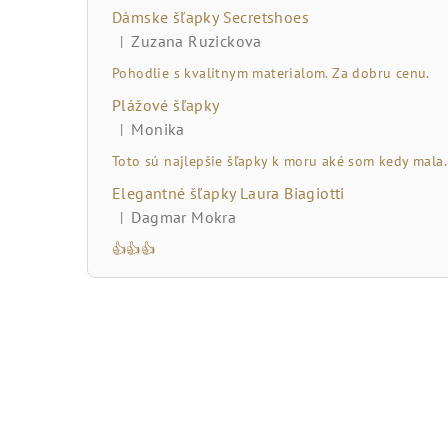
č
Dámske šľapky Secretshoes
n
Zuzana Ruzickova
|
Hodnotenie produktu je 5 z 5 hviezdičiek.
ý
Pohodlie s kvalitnym materialom. Za dobru cenu.
Plážové šľapky
p
Monika
|
Hodnotenie produktu je 5 z 5 hviezdičiek.
a
Toto sú najlepšie šľapky k moru aké som kedy mala.
n
Elegantné šľapky Laura Biagiotti
Dagmar Mokra
|
e
Hodnotenie produktu je 5 z 5 hviezdičiek.
👍👍👍
l