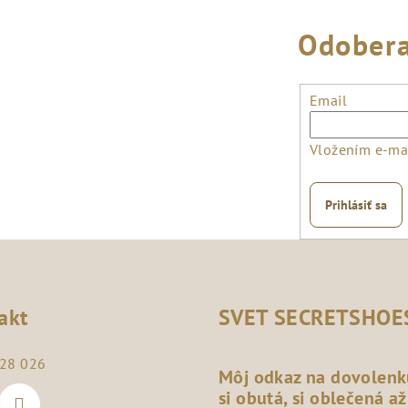
Odobera
Email
Vložením e-mai
Prihlásiť sa
akt
SVET SECRETSHOE
28 026
Môj odkaz na dovolenk
si obutá, si oblečená až