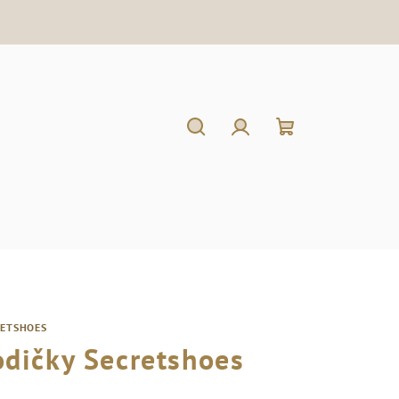
Hľadať
Prihlásenie
Nákupný
košík
RETSHOES
odičky Secretshoes