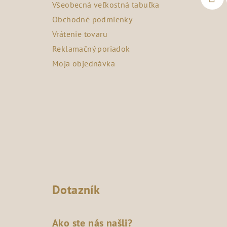
Všeobecná veľkostná tabuľka
i
Obchodné podmienky
e
Vrátenie tovaru
Reklamačný poriadok
Moja objednávka
Dotazník
Ako ste nás našli?