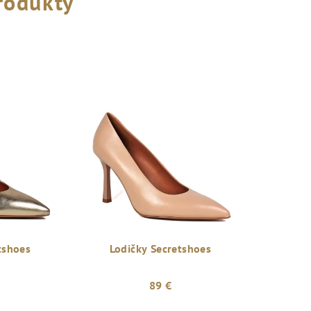
rodukty
tshoes
Lodičky Secretshoes
89 €