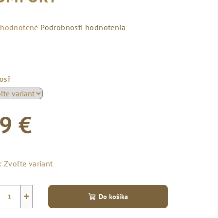
emerné
hodnotené
Podrobnosti hodnotenia
notenie
duktu
KOSŤ
zdičiek.
9 €
notková
a:
:
Zvoľte variant
+
Do košíka