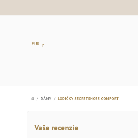
Prejsť
na
obsah
EUR
/
DÁMY
/
LODIČKY SECRETSHOES COMFORT
DOMOV
B
o
Vaše recenzie