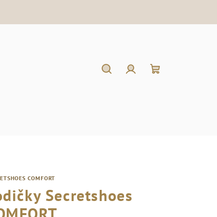
Hľadať
Prihlásenie
Nákupný
košík
RETSHOES COMFORT
odičky Secretshoes
OMFORT