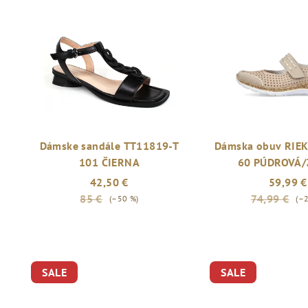
Dámske sandále TT11819-T
Dámska obuv RIE
101 ČIERNA
60 PÚDROVÁ/
42,50 €
59,99 €
85 €
74,99 €
(–50 %)
(–
SALE
SALE