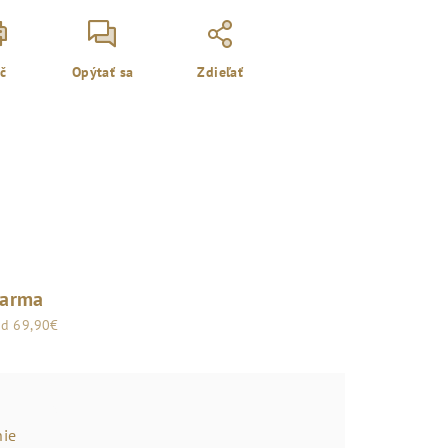
ač
Opýtať sa
Zdieľať
darma
od 69,90€
ie