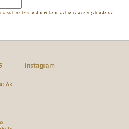
lu súhlasíte s
podmienkami ochrany osobných údajov
S
Instagram
u: Ak
čo
ebuje