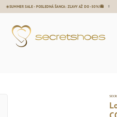
☀️SUMMER SALE - POSLEDNÁ ŠANCA: ZĽAVY AŽ DO -50%!🛍️
SEC
L
C