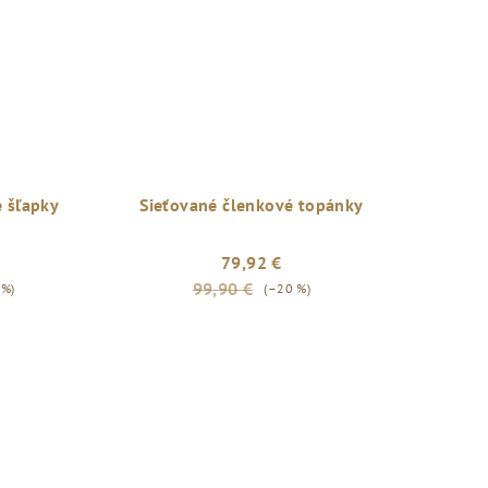
 šľapky
Sieťované členkové topánky
79,92 €
99,90 €
 %)
(–20 %)