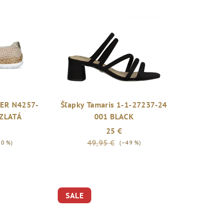
KER N4257-
Šľapky Tamaris 1-1-27237-24
ZLATÁ
001 BLACK
25 €
49,95 €
20 %)
(–49 %)
SALE