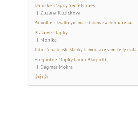
č
Dámske šľapky Secretshoes
n
Zuzana Ruzickova
|
Hodnotenie produktu je 5 z 5 hviezdičiek.
ý
Pohodlie s kvalitnym materialom. Za dobru cenu.
Plážové šľapky
p
Monika
|
Hodnotenie produktu je 5 z 5 hviezdičiek.
a
Toto sú najlepšie šľapky k moru aké som kedy mala.
n
Elegantné šľapky Laura Biagiotti
Dagmar Mokra
|
e
Hodnotenie produktu je 5 z 5 hviezdičiek.
👍👍👍
l