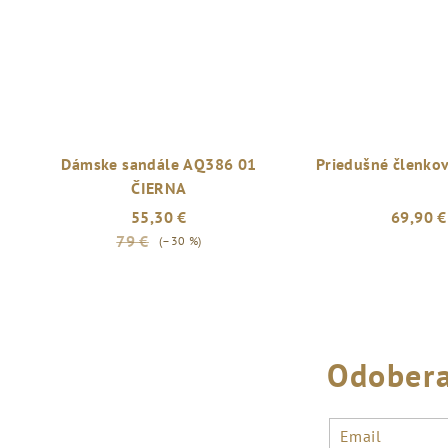
Dámske sandále AQ386 01
Priedušné členko
ČIERNA
55,30 €
69,90 €
79 €
(–30 %)
Odobera
Email