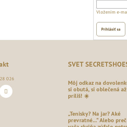
Vložením e-mai
Prihlásiť sa
akt
SVET SECRETSHOE
28 026
Môj odkaz na dovolenk
si obutá, si oblečená až
príliš! ☀️
„Tenisky? Na jar? Aké
prevratné...“ Alebo pre
vaša skriňa zúfalo potr