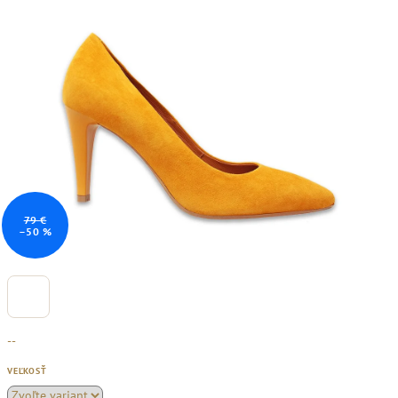
79 €
–50 %
--
VEĽKOSŤ