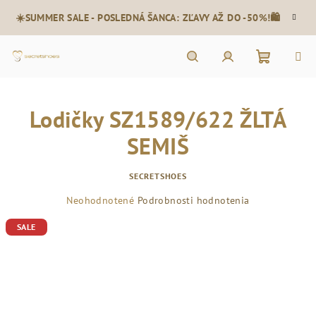
Prejsť
☀️SUMMER SALE - POSLEDNÁ ŠANCA: ZĽAVY AŽ DO -50%!🛍️
na
obsah
Nákupn
Hľadať
Prihlásenie
Lodičky SZ1589/622 ŽLTÁ
košík
SEMIŠ
SECRETSHOES
Priemerné
Neohodnotené
Podrobnosti hodnotenia
hodnotenie
SALE
produktu
je
0,0
z
5
hviezdičiek.