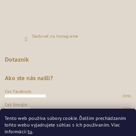
Sledovať na Instagrame
Dotazník
Ako ste nás našli?
Cez Facebook
(36%)
Cez Google
(22%)
Z našej predajne
Tento web používa súbory cookie. Ďalším prechádzaním
(35%)
tohto webu vyjadrujete súhlas s ich používaním. Viac
Odporúčanie známych
informácií
tu
.
(7%)