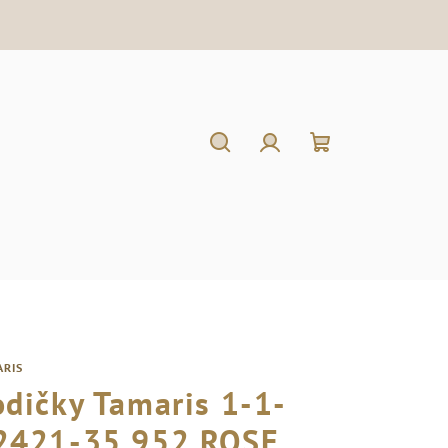
Hľadať
Prihlásenie
Nákupný
košík
ARIS
odičky Tamaris 1-1-
2421-35 952 ROSE