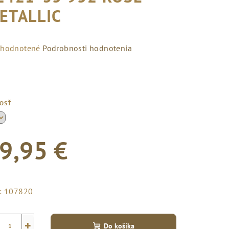
ETALLIC
emerné
hodnotené
Podrobnosti hodnotenia
notenie
duktu
KOSŤ
zdičiek.
9,95 €
notková
a:
:
107820
+
Do košíka