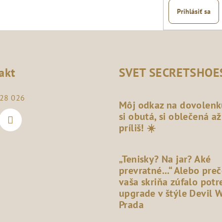
Prihlásiť sa
akt
SVET SECRETSHOE
28 026
Môj odkaz na dovolenk
si obutá, si oblečená až
príliš! ☀️
„Tenisky? Na jar? Aké
prevratné...“ Alebo pre
vaša skriňa zúfalo potr
upgrade v štýle Devil 
Prada