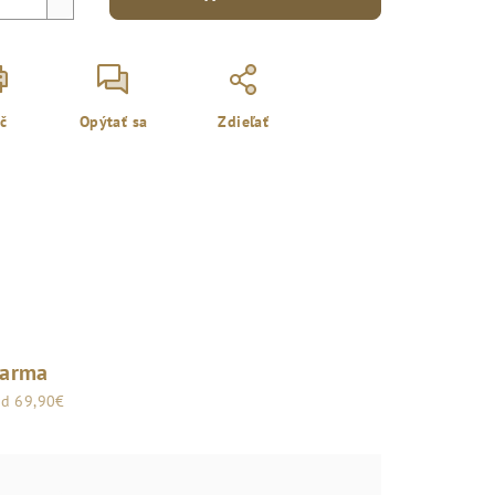
ač
Opýtať sa
Zdieľať
darma
od 69,90€