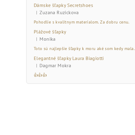
č
Dámske šľapky Secretshoes
n
Zuzana Ruzickova
|
Hodnotenie produktu je 5 z 5 hviezdičiek.
ý
Pohodlie s kvalitnym materialom. Za dobru cenu.
Plážové šľapky
p
Monika
|
Hodnotenie produktu je 5 z 5 hviezdičiek.
a
Toto sú najlepšie šľapky k moru aké som kedy mala.
n
Elegantné šľapky Laura Biagiotti
Dagmar Mokra
|
e
Hodnotenie produktu je 5 z 5 hviezdičiek.
👍👍👍
l