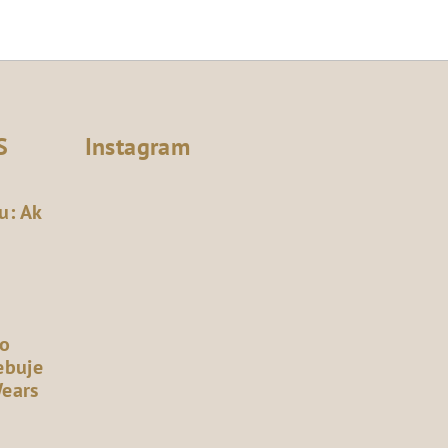
S
Instagram
u: Ak
čo
ebuje
Wears