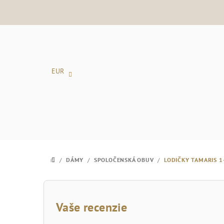
Prejsť
na
obsah
EUR
/
DÁMY
/
SPOLOČENSKÁ OBUV
/
LODIČKY TAMARIS 1
DOMOV
B
o
Vaše recenzie