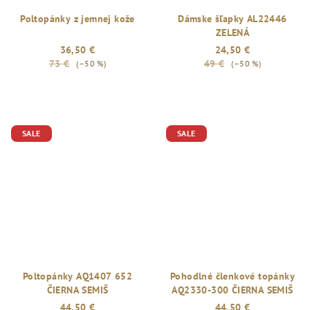
Poltopánky z jemnej kože
Dámske šľapky AL22446
ZELENÁ
36,50 €
24,50 €
73 €
49 €
(–50 %)
(–50 %)
SALE
SALE
Poltopánky AQ1407 652
Pohodlné členkové topánky
ČIERNA SEMIŠ
AQ2330-300 ČIERNA SEMIŠ
44,50 €
44,50 €