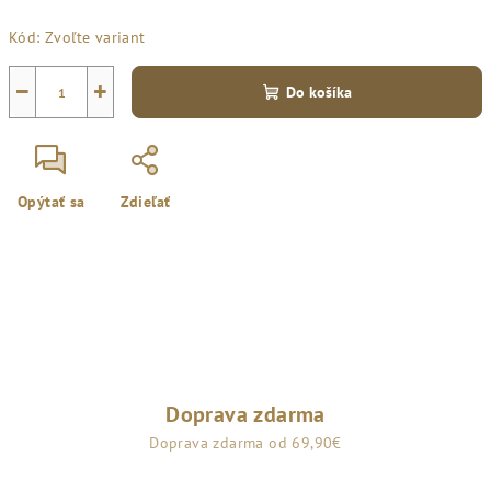
Jednotková
Kód:
Zvoľte variant
cena:
−
+
Do košíka
Opýtať sa
Zdieľať
Doprava zdarma
Doprava zdarma od 69,90€