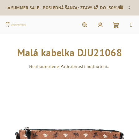
Prejsť
☀️SUMMER SALE - POSLEDNÁ ŠANCA: ZĽAVY AŽ DO -50%!🛍️
na
obsah
Nákupn
Hľadať
Prihlásenie
Malá kabelka DJU21068
košík
Priemerné
Neohodnotené
Podrobnosti hodnotenia
hodnotenie
produktu
je
0,0
z
5
hviezdičiek.