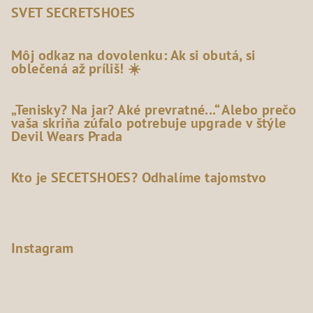
SVET SECRETSHOES
Môj odkaz na dovolenku: Ak si obutá, si
oblečená až príliš! ☀️
„Tenisky? Na jar? Aké prevratné...“ Alebo prečo
vaša skriňa zúfalo potrebuje upgrade v štýle
Devil Wears Prada
Kto je SECETSHOES? Odhalíme tajomstvo
Instagram