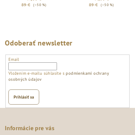
89 €
89 €
(–50 %)
(–50 %)
Odoberať newsletter
Email
Vložením e-mailu súhlasíte s
podmienkami ochrany
osobných údajov
Prihlásiť sa
Z
á
p
Informácie pre vás