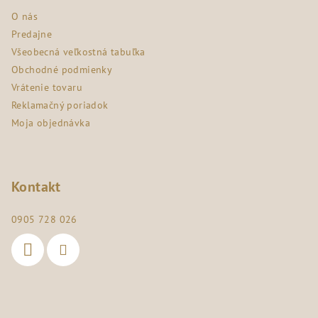
ä
O nás
t
Predajne
i
Všeobecná veľkostná tabuľka
e
Obchodné podmienky
Vrátenie tovaru
Reklamačný poriadok
Moja objednávka
Kontakt
0905 728 026