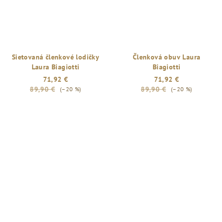
Sietovaná členkové lodičky
Členková obuv Laura
Laura Biagiotti
Biagiotti
71,92 €
71,92 €
89,90 €
89,90 €
(–20 %)
(–20 %)
Priemerné
hodnotenie
produktu
je
5,0
z
5
hviezdičiek.