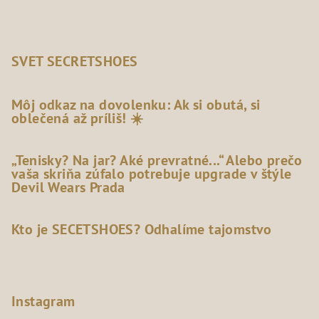
SVET SECRETSHOES
Môj odkaz na dovolenku: Ak si obutá, si
oblečená až príliš! ☀️
„Tenisky? Na jar? Aké prevratné...“ Alebo prečo
vaša skriňa zúfalo potrebuje upgrade v štýle
Devil Wears Prada
Kto je SECETSHOES? Odhalíme tajomstvo
Instagram