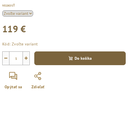
VEĽKOSŤ
119 €
Jednotková
Kód:
Zvoľte variant
cena:
−
+
Do košíka
Opýtať sa
Zdieľať