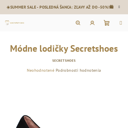
Prejsť
☀️SUMMER SALE - POSLEDNÁ ŠANCA: ZĽAVY AŽ DO -50%!🛍️
na
obsah
Nákupn
Hľadať
Prihlásenie
Módne lodičky Secretshoes
košík
SECRETSHOES
Priemerné
Neohodnotené
Podrobnosti hodnotenia
hodnotenie
produktu
je
0,0
z
5
hviezdičiek.