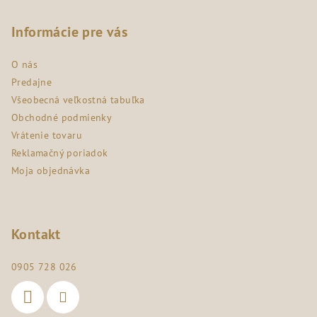
á
p
Informácie pre vás
ä
O nás
t
Predajne
i
Všeobecná veľkostná tabuľka
e
Obchodné podmienky
Vrátenie tovaru
Reklamačný poriadok
Moja objednávka
Kontakt
0905 728 026