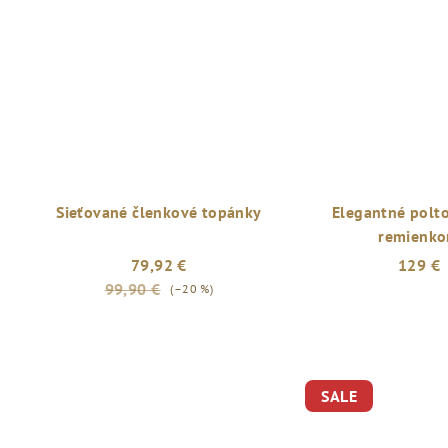
Sieťované členkové topánky
Elegantné polt
remienk
79,92 €
129 €
99,90 €
(–20 %)
SALE