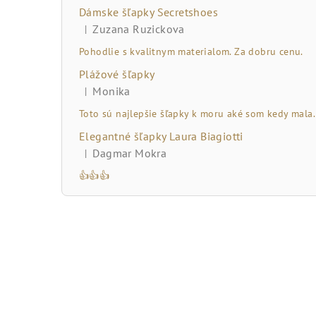
č
Dámske šľapky Secretshoes
n
Zuzana Ruzickova
|
Hodnotenie produktu je 5 z 5 hviezdičiek.
ý
Pohodlie s kvalitnym materialom. Za dobru cenu.
Plážové šľapky
p
Monika
|
Hodnotenie produktu je 5 z 5 hviezdičiek.
a
Toto sú najlepšie šľapky k moru aké som kedy mala.
n
Elegantné šľapky Laura Biagiotti
Dagmar Mokra
|
e
Hodnotenie produktu je 5 z 5 hviezdičiek.
👍👍👍
l