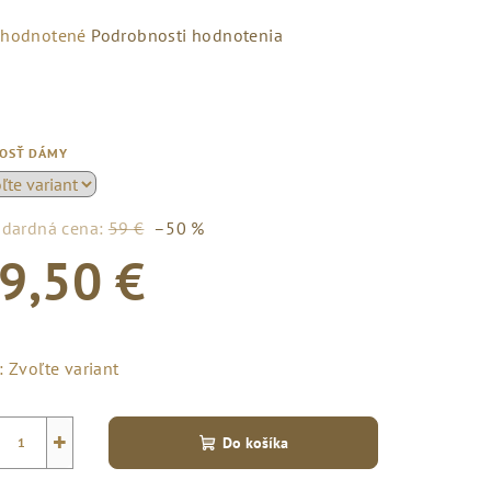
emerné
hodnotené
Podrobnosti hodnotenia
notenie
duktu
KOSŤ DÁMY
zdičiek.
ndardná cena:
59 €
–50 %
9,50 €
notková
a:
:
Zvoľte variant
+
Do košíka