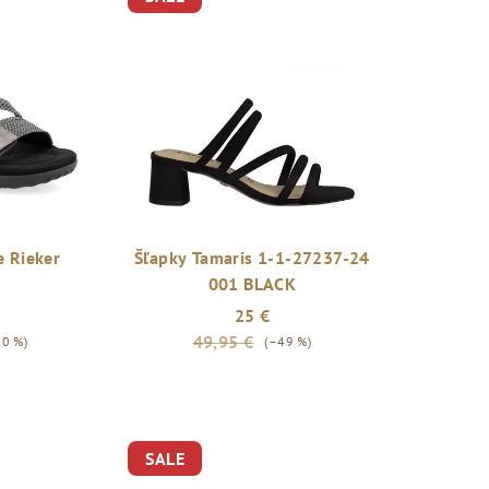
 Rieker
Šľapky Tamaris 1-1-27237-24
001 BLACK
25 €
49,95 €
30 %)
(–49 %)
SALE