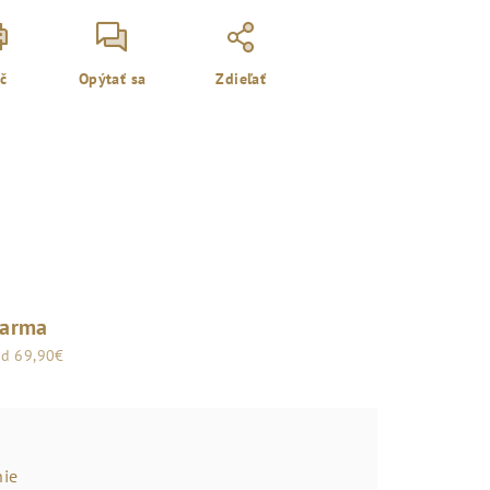
ač
Opýtať sa
Zdieľať
darma
od 69,90€
ie