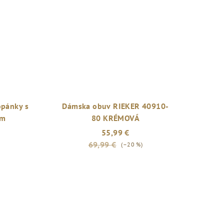
opánky s
Dámska obuv RIEKER 40910-
om
80 KRÉMOVÁ
55,99 €
69,99 €
(–20 %)
Priemerné
hodnotenie
produktu
je
5,0