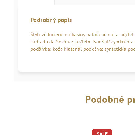
Podrobný popis
Štýlové kožené mokasíny naladené na jarnú/let
Farba:fuxia Sezóna: jar/leto Tvar špičky:okrúhla
podšívka: koža Materiál podošva: syntetická po
Podobné p
SALE