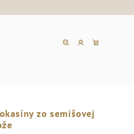
Hľadať
Prihlásenie
Nákupný
košík
okasíny zo semišovej
ože