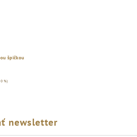
z
5
hviezdičiek.
nou špičkou
30 %)
ť newsletter