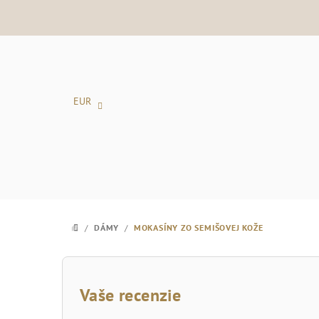
Prejsť
na
obsah
EUR
/
DÁMY
/
MOKASÍNY ZO SEMIŠOVEJ KOŽE
DOMOV
B
o
Vaše recenzie