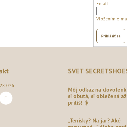
Email
Vložením e-mai
Prihlásiť sa
akt
SVET SECRETSHOE
28 026
Môj odkaz na dovolenk
si obutá, si oblečená až
príliš! ☀️
„Tenisky? Na jar? Aké