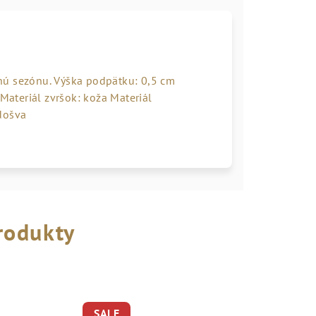
nú sezónu. Výška podpätku: 0,5 cm
 Materiál zvršok: koža Materiál
došva
rodukty
SALE