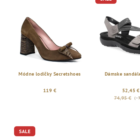
Módne lodičky Secretshoes
Dámske sandále
119 €
52,45 €
74,95 €
(–
SALE